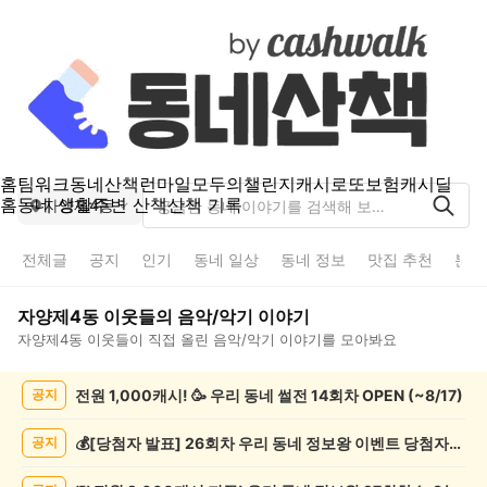
홈
팀워크
동네산책
런마일
모두의챌린지
캐시로또
보험
캐시딜
홈
동네 생활
주변 산책
산책 기록
자양제4동
전체글
공지
인기
동네 일상
동네 정보
맛집 추천
분실
자양제4동
이웃들의
음악/악기
이야기
자양제4동
이웃들이 직접 올린
음악/악기
이야기를 모아봐요
자
전원 1,000캐시! 🥳 우리 동네 썰전 14회차 OPEN (~8/17)
공지
양
제
4
💰[당첨자 발표] 26회차 우리 동네 정보왕 이벤트 당첨자를 발표합니다!
공지
동
음