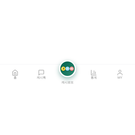
7
21
42
홈
캐시톡
통계
MY
캐시로또