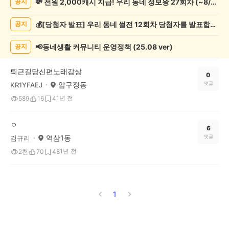
💸 전원 2,000캐시 지급! 우리 동네 정보왕 27회차 (~8/10)
공지
악/
악
💰[당첨자 발표] 우리 동네 썰전 12회차 당첨자를 발표합니다!
공지
기
게
시
📢동네생활 커뮤니티 운영정책 (25.08 ver)
공지
글
목
퇴근길당신편노래감상
록
0
압구정동
댓글
KR1YFAEJ
1년 전
589
16
4
ㅇ
6
역삼1동
댓글
김규리
1년 전
2천
70
48
1