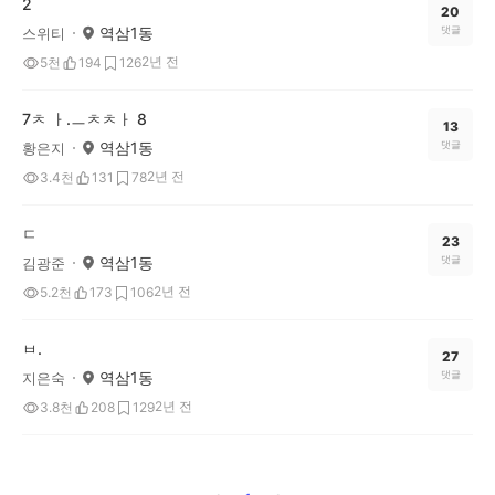
2
20
역삼1동
댓글
스위티
2년 전
5천
194
126
7ㅊ ㅏ.ㅡㅊㅊㅏ 8
13
역삼1동
댓글
황은지
2년 전
3.4천
131
78
ㄷ
23
역삼1동
댓글
김광준
2년 전
5.2천
173
106
ㅂ.
27
역삼1동
댓글
지은숙
2년 전
3.8천
208
129