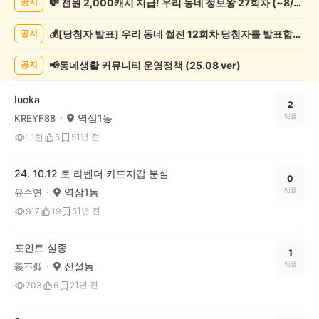
💸 전원 2,000캐시 지급! 우리 동네 정보왕 27회차 (~8/10)
공지
실/
실
💰[당첨자 발표] 우리 동네 썰전 12회차 당첨자를 발표합니다!
공지
종
게
시
📢동네생활 커뮤니티 운영정책 (25.08 ver)
공지
글
목
Iuoka
록
2
역삼1동
댓글
KREYF88
1년 전
1.1천
5
5
24. 10.12 토 라벤더 카드지갑 분실
0
역삼1동
댓글
윤수연
1년 전
917
19
5
포인트 실종
1
신설동
댓글
義不孤
1년 전
703
6
2