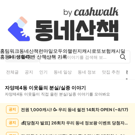
홈
팀워크
동네산책
런마일
모두의챌린지
캐시로또
보험
캐시딜
홈
동네 생활
주변 산책
산책 기록
자양제4동
전체글
공지
인기
동네 일상
동네 정보
맛집 추천
분실
자양제4동
이웃들의
분실/실종
이야기
자양제4동
이웃들이 직접 올린
분실/실종
이야기를 모아봐요
자
전원 1,000캐시! 🥳 우리 동네 썰전 14회차 OPEN (~8/17)
공지
양
제
4
💰[당첨자 발표] 26회차 우리 동네 정보왕 이벤트 당첨자를 발표합니다!
공지
동
분