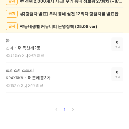
💸 전원 2,000캐시 지급! 우리 동네 정보왕 27회차 (~8/10)
공지
사
게
💰[당첨자 발표] 우리 동네 썰전 12회차 당첨자를 발표합니다!
공지
시
글
목
📢동네생활 커뮤니티 운영정책 (25.08 ver)
공지
록
봄
0
독산제2동
댓글
진미
4개월 전
243
0
0
크리스미스트리
0
문래동3가
댓글
KR4XRK8
7개월 전
157
0
0
1