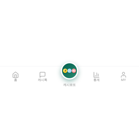
7
21
42
홈
캐시톡
통계
MY
캐시로또