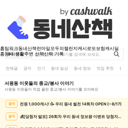
홈
팀워크
동네산책
런마일
모두의챌린지
캐시로또
보험
캐시딜
홈
동네 생활
주변 산책
산책 기록
서원동
전체글
공지
인기
동네 일상
동네 정보
맛집 추천
분실
서원동
이웃들의
종교/봉사
이야기
서원동
이웃들이 직접 올린
종교/봉사
이야기를 모아봐요
서
전원 1,000캐시! 🥳 우리 동네 썰전 14회차 OPEN (~8/17)
공지
원
동
종
💰[당첨자 발표] 26회차 우리 동네 정보왕 이벤트 당첨자를 발표합니다!
공지
교/
봉