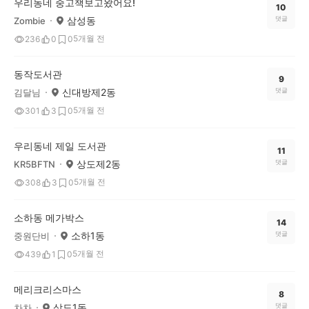
우리동네 중고책보고왔어요!
10
삼성동
댓글
Zombie
5개월 전
236
0
0
동작도서관
9
신대방제2동
댓글
김달님
5개월 전
301
3
0
우리동네 제일 도서관
11
상도제2동
댓글
KR5BFTN
5개월 전
308
3
0
소하동 메가박스
14
소하1동
댓글
중원단비
5개월 전
439
1
0
메리크리스마스
8
상도1동
댓글
차차