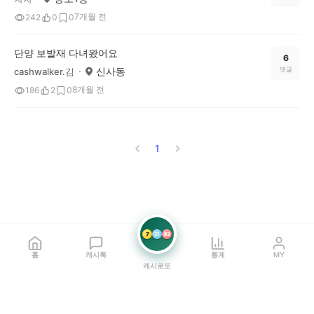
7개월 전
242
0
0
단양 보발재 다녀왔어요
6
신사동
댓글
cashwalker.김
8개월 전
186
2
0
1
7
21
42
홈
캐시톡
통계
MY
캐시로또