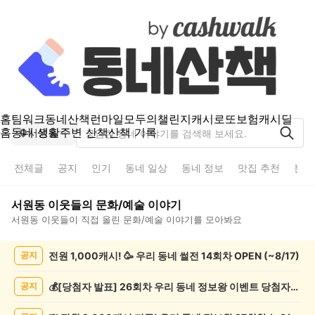
홈
팀워크
동네산책
런마일
모두의챌린지
캐시로또
보험
캐시딜
홈
동네 생활
주변 산책
산책 기록
서원동
전체글
공지
인기
동네 일상
동네 정보
맛집 추천
분실
서원동
이웃들의
문화/예술
이야기
서원동
이웃들이 직접 올린
문화/예술
이야기를 모아봐요
서
전원 1,000캐시! 🥳 우리 동네 썰전 14회차 OPEN (~8/17)
공지
원
동
문
💰[당첨자 발표] 26회차 우리 동네 정보왕 이벤트 당첨자를 발표합니다!
공지
화/
예