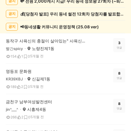
💸 전원 2,000캐시 지급! 우리 동네 정보왕 27회차 (~8/10)
공지
술
게
💰[당첨자 발표] 우리 동네 썰전 12회차 당첨자를 발표합니다!
공지
시
글
목
📢동네생활 커뮤니티 운영정책 (25.08 ver)
공지
록
동작구 사육신의 충절이 살아있는" 사육신공원" 다녀왔어요.
3
노량진제1동
댓글
빨간spicy
5개월 전
154
1
0
영등포 문화원
8
신길제1동
댓글
KR39XBJ
5개월 전
189
2
0
금천구 남부여성발전센터
8
시흥제4동
댓글
jin^___^
5개월 전
266
2
0