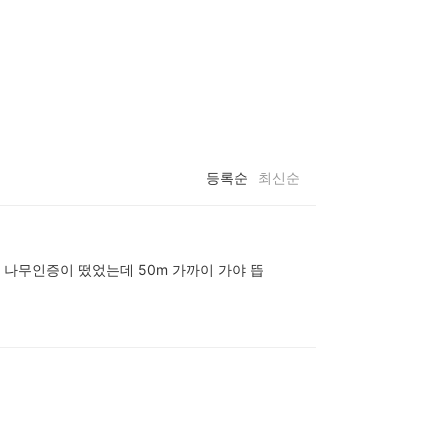
등록순
최신순
 나무인증이 떴었는데 50m 가까이 가야 뜹