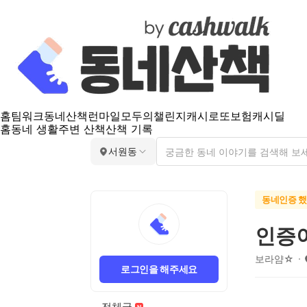
홈
팀워크
동네산책
런마일
모두의챌린지
캐시로또
보험
캐시딜
홈
동네 생활
주변 산책
산책 기록
서원동
동네인증 
인증
보라얌☆
로그인을 해주세요
전체글