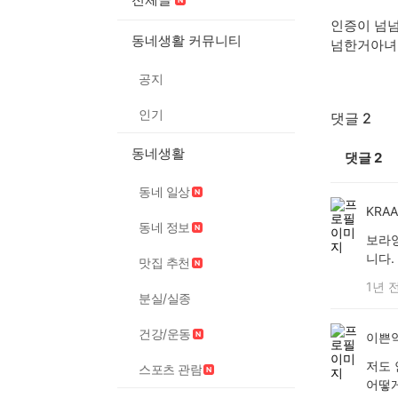
인증이 넘
동네생활 커뮤니티
넘한거아녀
공지
인기
댓글 2
동네생활
댓글
2
동네 일상
KRA
동네 정보
보라양
니다.
맛집 추천
1년 
분실/실종
건강/운동
이쁜악
저도 
스포츠 관람
어떻게