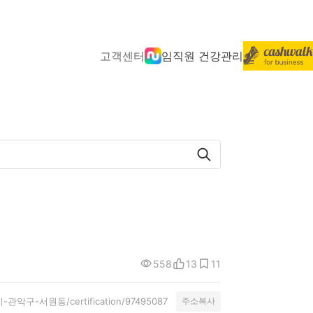
고객센터
임직원 건강관리
558
13
11
별시-관악구-서원동/certification/97495087
주소복사