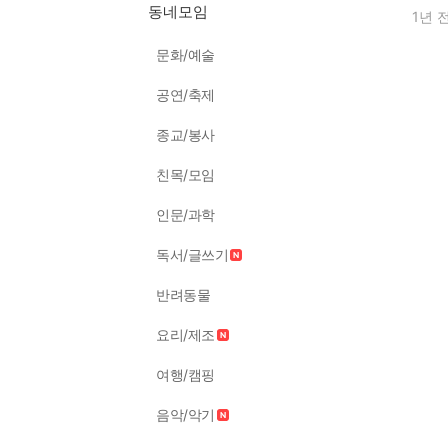
동네모임
1년 
문화/예술
공연/축제
종교/봉사
친목/모임
인문/과학
독서/글쓰기
반려동물
요리/제조
여행/캠핑
음악/악기