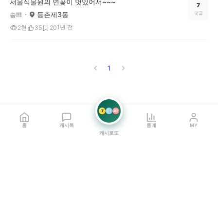
서울식물원의 연꽃이 멋있어서~~~
7
등촌제3동
댓글
송!!!
1년 전
2천
35
20
1
7
21
42
홈
캐시톡
통계
MY
캐시로또