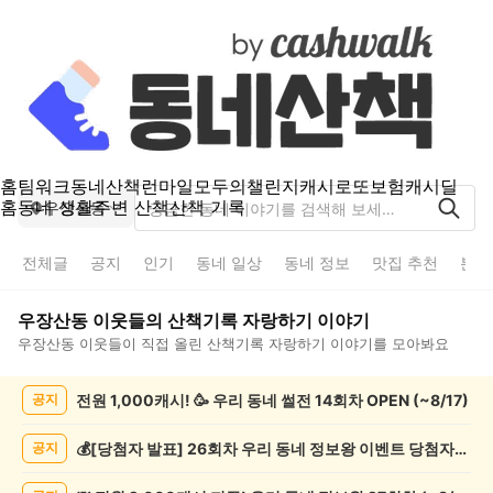
홈
팀워크
동네산책
런마일
모두의챌린지
캐시로또
보험
캐시딜
홈
동네 생활
주변 산책
산책 기록
우장산동
전체글
공지
인기
동네 일상
동네 정보
맛집 추천
분실
우장산동
이웃들의
산책기록 자랑하기
이야기
우장산동
이웃들이 직접 올린
산책기록 자랑하기
이야기를 모아봐요
우
전원 1,000캐시! 🥳 우리 동네 썰전 14회차 OPEN (~8/17)
공지
장
산
동
💰[당첨자 발표] 26회차 우리 동네 정보왕 이벤트 당첨자를 발표합니다!
공지
산
책