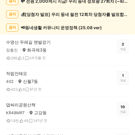
💸 전원 2,000캐시 지급! 우리 동네 정보왕 27회차 (~8/10)
공지
기
록
💰[당첨자 발표] 우리 동네 썰전 12회차 당첨자를 발표합니다!
공지
자
랑
하
📢동네생활 커뮤니티 운영정책 (25.08 ver)
공지
기
게
수명산 두레길 맨발걷기
시
2
화곡제3동
댓글
장흥진
글
목
4개월 전
266
3
0
록
적립안돼요
1
신월7동
댓글
402
1년 전
402
9
9
댑싸리공원산책
10
고강동
댓글
KR48MRT
1년 전
1.9천
49
14