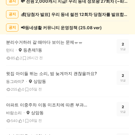
💸 전원 2,000캐시 지급! 우리 동네 정보왕 27회차 (~8/10)
공지
일
상
💰[당첨자 발표] 우리 동네 썰전 12회차 당첨자를 발표합니다!
공지
게
시
글
📢동네생활 커뮤니티 운영정책 (25.08 ver)
공지
목
록
분리수거하러 갈 때마다 보이는 문제ㅠㅠ
2
등촌제1동
댓글
민디
6시간 전
85
2
2
윗집 아이들 뛰는 소리, 밤 늦게까지 괜찮을까요?
2
상암동
댓글
동그라미7
5일 전
255
0
0
아파트 이중주차 이동 미조치에 따른 부과금(벌금)
2
상암동
댓글
바람소리
6일 전
540
1
0