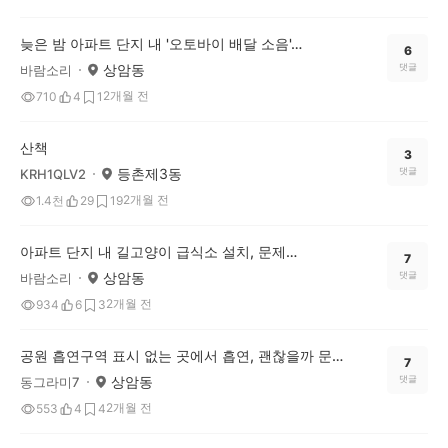
늦은 밤 아파트 단지 내 '오토바이 배달 소음', 규제해야 할까요?
6
상암동
댓글
바람소리
2개월 전
710
4
1
산책
3
등촌제3동
댓글
KRH1QLV2
2개월 전
1.4천
29
19
아파트 단지 내 길고양이 급식소 설치, 문제다 vs 괜찮다 의견이 궁금합니다.
7
상암동
댓글
바람소리
2개월 전
934
6
3
공원 흡연구역 표시 없는 곳에서 흡연, 괜찮을까 문제일까
7
상암동
댓글
동그라미7
2개월 전
553
4
4