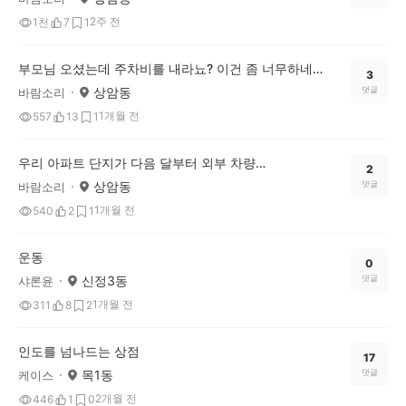
2주 전
1천
7
1
부모님 오셨는데 주차비를 내라뇨? 이건 좀 너무하네요...
3
상암동
댓글
바람소리
1개월 전
557
13
1
우리 아파트 단지가 다음 달부터 외부 차량의 주차를 전면 통제하고 강력한 단속을 예고하면서 주민 투표가 뜨겁습니다. ​입주민들은 "내가 낸 관리비로 유지되는 주차장인데, 외부 차량 때문에 정작 퇴근 후 주차할 곳이 없다"며 전면 통제를 강력히 주장합니다. 하지만 상가 이용객이나 친척 방문이 잦은 주민들은 "지나치게 야박한 처사며 방문객 불편이 너무 크다"고 우려 섞인 목소리를 내고 있네요. ​고질적인 주차 난제, 철저한 통제가 답일까요? 아니면
2
상암동
댓글
바람소리
1개월 전
540
2
1
운동
0
신정3동
댓글
샤론윤
1개월 전
311
8
2
인도를 넘나드는 상점
17
목1동
댓글
케이스
2개월 전
446
1
0