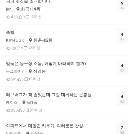
커피 맛집을 소개합니다
5
화곡제4동
댓글
jun
2주 전
430
3
1
족발
4
등촌제2동
댓글
KR14UGK
2주 전
1천
9
6
밤늦은 농구장 소음, 어떻게 바라봐야 할까?
4
상암동
댓글
동그라미7
2주 전
591
5
1
러브버그가 확 줄었는데 그걸 대체하는 곤충들.
4
목1동
댓글
케이스
2주 전
336
0
0
아파트에서 대형견 키우기, 여러분은 찬성하시나요?
7
상암동
댓글
바람소리