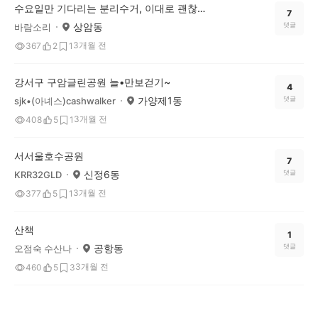
수요일만 기다리는 분리수거, 이대로 괜찮은가?
7
상암동
댓글
바람소리
3개월 전
367
2
1
강서구 구암글린공원 늘•만보걷기~
4
가양제1동
댓글
sjk•(아녜스)cashwalker
3개월 전
408
5
1
서서울호수공원
7
신정6동
댓글
KRR32GLD
3개월 전
377
5
1
산책
1
공항동
댓글
오점숙 수산나
3개월 전
460
5
3