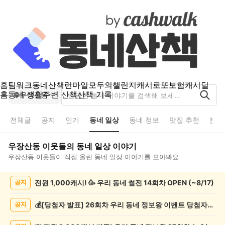
홈
팀워크
동네산책
런마일
모두의챌린지
캐시로또
보험
캐시딜
홈
동네 생활
주변 산책
산책 기록
우장산동
전체글
공지
인기
동네 일상
동네 정보
맛집 추천
분실
우장산동
이웃들의
동네 일상
이야기
우장산동
이웃들이 직접 올린
동네 일상
이야기를 모아봐요
우
전원 1,000캐시! 🥳 우리 동네 썰전 14회차 OPEN (~8/17)
공지
장
산
동
💰[당첨자 발표] 26회차 우리 동네 정보왕 이벤트 당첨자를 발표합니다!
공지
동
네