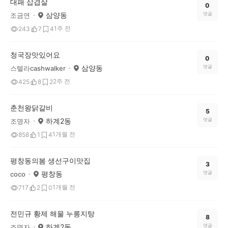
대패 삽겹살
0
삼양동
댓글
조금연
1주 전
243
7
4
청국장맛있어요
0
삼양동
댓글
스텔라cashwalker
2주 전
425
8
2
춘천왕닭갈비
5
하계2동
댓글
조명자
1개월 전
858
1
4
평창동의봄 생선구이맛집
3
평창동
댓글
coco
1개월 전
717
2
0
전민규 황제 해물 누릉지탕
8
하계2동
댓글
조명자