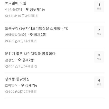
토요일에 모임
1
장위제1동
댓글
-바라옵건데
4개월 전
531
10
3
도봉구창2동(자매보리밥집을 소개합니다)
7
창제2동
댓글
아달달맘(영춘)
4개월 전
499
3
1
분위기 좋은 브런치집을 공유합다
5
창제2동
댓글
김경빈
4개월 전
304
1
0
상계동 통닭맛집
6
상계2동
댓글
호야달려
5개월 전
509
2
0