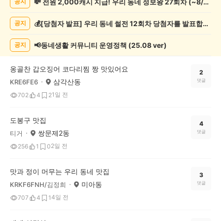
💸 전원 2,000캐시 지급! 우리 동네 정보왕 27회차 (~8/10)
공지
추
천
💰[당첨자 발표] 우리 동네 썰전 12회차 당첨자를 발표합니다!
공지
게
시
글
📢동네생활 커뮤니티 운영정책 (25.08 ver)
공지
목
록
옹골찬 갑오징어 코다리찜 짱 맛있어요
2
삼각산동
댓글
KRE6FE6
1일 전
702
4
2
도봉구 맛집
4
쌍문제2동
댓글
티거
2일 전
256
1
0
맛과 정이 머무는 우리 동네 맛집
3
미아동
댓글
KRKF6FNH/김정희
4일 전
707
4
1