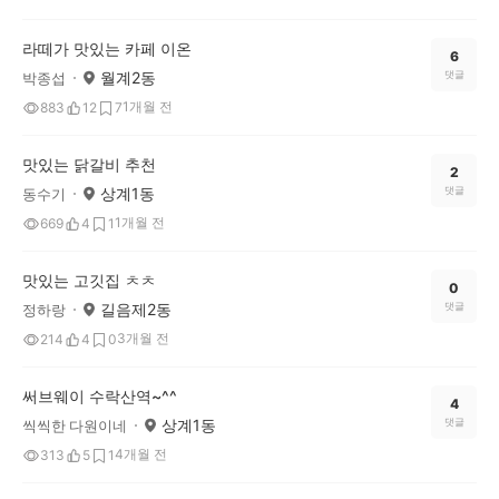
라떼가 맛있는 카페 이온
6
월계2동
댓글
박종섭
1개월 전
883
12
7
맛있는 닭갈비 추천
2
상계1동
댓글
동수기
1개월 전
669
4
1
맛있는 고깃집 ㅊㅊ
0
길음제2동
댓글
정하랑
3개월 전
214
4
0
써브웨이 수락산역~^^
4
상계1동
댓글
씩씩한 다원이네
4개월 전
313
5
1