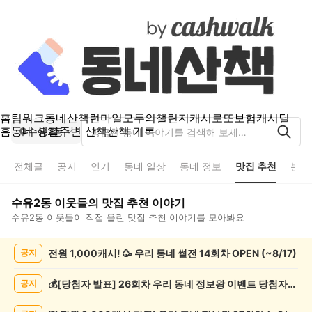
홈
팀워크
동네산책
런마일
모두의챌린지
캐시로또
보험
캐시딜
홈
동네 생활
주변 산책
산책 기록
수유2동
전체글
공지
인기
동네 일상
동네 정보
맛집 추천
분실
수유2동
이웃들의
맛집 추천
이야기
수유2동
이웃들이 직접 올린
맛집 추천
이야기를 모아봐요
수
전원 1,000캐시! 🥳 우리 동네 썰전 14회차 OPEN (~8/17)
공지
유
2
동
💰[당첨자 발표] 26회차 우리 동네 정보왕 이벤트 당첨자를 발표합니다!
공지
맛
집