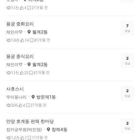
1개월 전
1.1천
4
2
용궁 중화요리
7
월계2동
댓글
채민이♡
1개월 전
1.6천
14
8
용궁 중식요리
2
월계2동
댓글
채민이♡
1개월 전
1.1천
25
8
사호스시
2
쌍문제1동
댓글
우이동나리
1개월 전
295
4
2
안양 호계동 편채 한마당
2
창제4동
댓글
킹카공무원(박진영)
1개월 전
1.2천
7
1