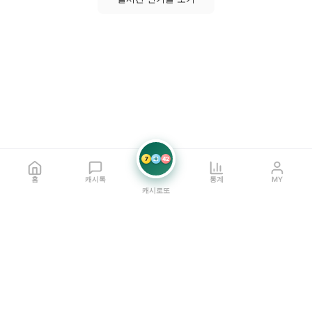
7
21
42
홈
캐시톡
통계
MY
캐시로또