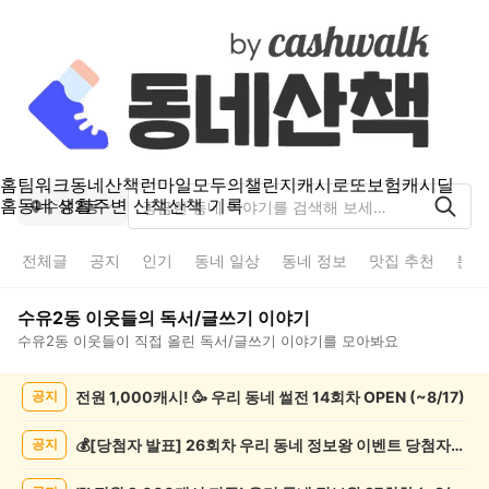
홈
팀워크
동네산책
런마일
모두의챌린지
캐시로또
보험
캐시딜
홈
동네 생활
주변 산책
산책 기록
수유2동
전체글
공지
인기
동네 일상
동네 정보
맛집 추천
분실
수유2동
이웃들의
독서/글쓰기
이야기
수유2동
이웃들이 직접 올린
독서/글쓰기
이야기를 모아봐요
수
전원 1,000캐시! 🥳 우리 동네 썰전 14회차 OPEN (~8/17)
공지
유
2
동
💰[당첨자 발표] 26회차 우리 동네 정보왕 이벤트 당첨자를 발표합니다!
공지
독
서/