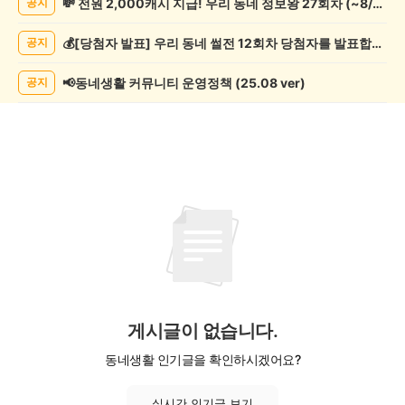
💸 전원 2,000캐시 지급! 우리 동네 정보왕 27회차 (~8/10)
공지
글
쓰
💰[당첨자 발표] 우리 동네 썰전 12회차 당첨자를 발표합니다!
공지
기
게
시
📢동네생활 커뮤니티 운영정책 (25.08 ver)
공지
글
목
록
게시글이 없습니다.
동네생활 인기글을 확인하시겠어요?
실시간 인기글 보기