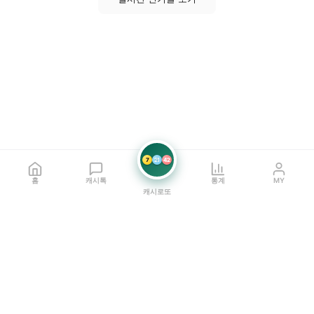
7
21
42
홈
캐시톡
통계
MY
캐시로또