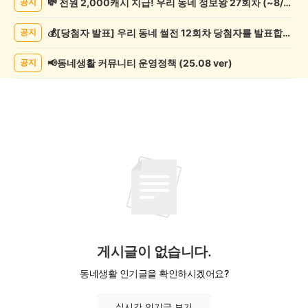
💸 전원 2,000캐시 지급! 우리 동네 정보왕 27회차 (~8/10)
공지
임
게
💰[당첨자 발표] 우리 동네 썰전 12회차 당첨자를 발표합니다!
공지
시
글
목
📢동네생활 커뮤니티 운영정책 (25.08 ver)
공지
록
게시글이 없습니다.
동네생활 인기글을 확인하시겠어요?
실시간 인기글 보기