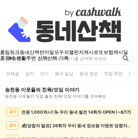
홈
팀워크
동네산책
런마일
모두의챌린지
캐시로또
보험
캐시딜
홈
동네 생활
주변 산책
산책 기록
송천동
전체글
공지
인기
동네 일상
동네 정보
맛집 추천
분실
송천동
이웃들의
친목/모임
이야기
송천동
이웃들이 직접 올린
친목/모임
이야기를 모아봐요
송
전원 1,000캐시! 🥳 우리 동네 썰전 14회차 OPEN (~8/17)
공지
천
동
친
💰[당첨자 발표] 26회차 우리 동네 정보왕 이벤트 당첨자를 발표합니다!
공지
목/
모