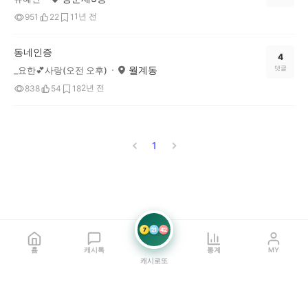
1년 전
951
22
1
동네인증
4
월계동
댓글
_요한💕사랑(오전 오후)
2년 전
838
54
18
1
7
21
42
홈
캐시톡
통계
MY
캐시로또