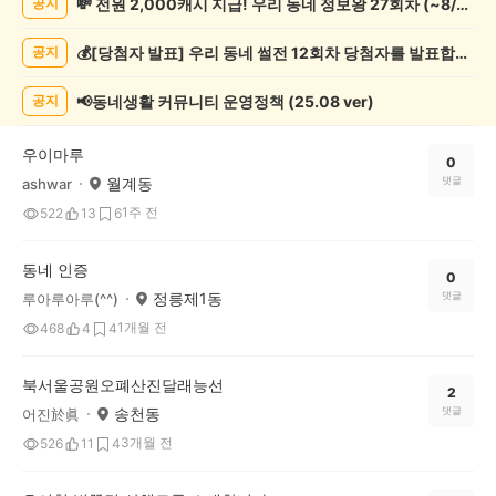
💸 전원 2,000캐시 지급! 우리 동네 정보왕 27회차 (~8/10)
공지
증
했
💰[당첨자 발표] 우리 동네 썰전 12회차 당첨자를 발표합니다!
공지
어
요
게
📢동네생활 커뮤니티 운영정책 (25.08 ver)
공지
시
글
우이마루
목
0
월계동
댓글
ashwar
록
1주 전
522
13
6
동네 인증
0
정릉제1동
댓글
루아루아루(^^)
1개월 전
468
4
4
북서울공원오폐산진달래능선
2
송천동
댓글
어진於眞
3개월 전
526
11
4