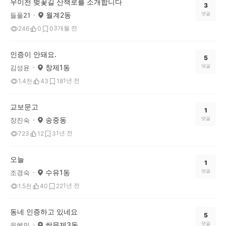
우이천 벚꽃길 산책로를 소개합니다
3
월계2동
댓글
들풀21
3개월 전
246
0
0
인증이 안돼요.
5
창제1동
댓글
김성윤
1년 전
1.4천
43
18
교보문고
1
송중동
댓글
장진숙
1년 전
723
12
3
오늘
1
수유1동
댓글
조경숙
1년 전
1.5천
40
22
동네 인증하고 있네요
5
쌍문제3동
댓글
유혜인