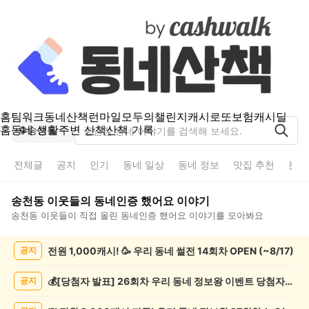
홈
팀워크
동네산책
런마일
모두의챌린지
캐시로또
보험
캐시딜
홈
동네 생활
주변 산책
산책 기록
송천동
전체글
공지
인기
동네 일상
동네 정보
맛집 추천
분실
송천동
이웃들의
동네인증 했어요
이야기
송천동
이웃들이 직접 올린
동네인증 했어요
이야기를 모아봐요
송
전원 1,000캐시! 🥳 우리 동네 썰전 14회차 OPEN (~8/17)
공지
천
동
동
💰[당첨자 발표] 26회차 우리 동네 정보왕 이벤트 당첨자를 발표합니다!
공지
네
인