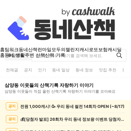
홈
팀워크
동네산책
런마일
모두의챌린지
캐시로또
보험
캐시딜
홈
동네 생활
주변 산책
산책 기록
삼양동
전체글
공지
인기
동네 일상
동네 정보
맛집 추천
분실
삼양동
이웃들의
산책기록 자랑하기
이야기
삼양동
이웃들이 직접 올린
산책기록 자랑하기
이야기를 모아봐요
삼
전원 1,000캐시! 🥳 우리 동네 썰전 14회차 OPEN (~8/17)
공지
양
동
산
💰[당첨자 발표] 26회차 우리 동네 정보왕 이벤트 당첨자를 발표합니다!
공지
책
기