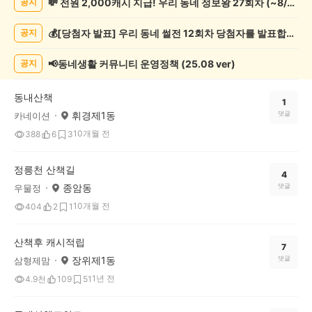
💸 전원 2,000캐시 지급! 우리 동네 정보왕 27회차 (~8/10)
공지
록
자
💰[당첨자 발표] 우리 동네 썰전 12회차 당첨자를 발표합니다!
공지
랑
하
기
📢동네생활 커뮤니티 운영정책 (25.08 ver)
공지
게
시
동내산책
글
1
휘경제1동
댓글
카네이션
목
록
10개월 전
388
6
3
정릉천 산책길
4
종암동
댓글
우물정
10개월 전
404
2
1
산책후 캐시적립
7
장위제1동
댓글
삼형제맘
1년 전
4.9천
109
51