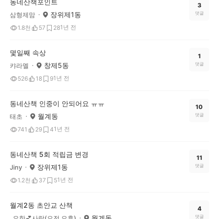
동네산책포인트
3
장위제1동
댓글
삼형제맘
1년 전
1.8천
57
28
몇일째 속상
1
창제5동
댓글
캬라멜
1년 전
526
18
9
동네산책 인중이 안되어요 ㅠㅠ
10
월계동
댓글
태초
1년 전
741
29
4
동네산책 5회 적립금 변경
11
장위제1동
댓글
Jiny
1년 전
1.2천
37
5
월계2동 초안교 산책
4
월계동
댓글
_요한💕사랑(오전 오후)