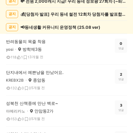
💸 전원 2,000캐시 지급! 우리 동네 정보왕 27회차 (~8/10)
공지
물
게
💰[당첨자 발표] 우리 동네 썰전 12회차 당첨자를 발표합니다!
공지
시
글
목
📢동네생활 커뮤니티 운영정책 (25.08 ver)
공지
록
반려동물의 목줄 착용
0
방학제3동
댓글
yosi
3개월 전
118
1
1
단지내에서 예쁜냥을 만났어요.
2
종암동
댓글
KREBX2B
5개월 전
132
0
0
성북천 산책중에 만난 백로~
3
안암동2가
댓글
아메리카노
5개월 전
153
0
0