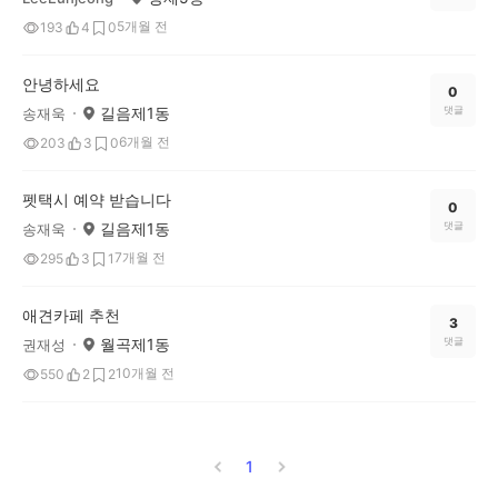
5개월 전
193
4
0
안녕하세요
0
길음제1동
댓글
송재욱
6개월 전
203
3
0
펫택시 예약 받습니다
0
길음제1동
댓글
송재욱
7개월 전
295
3
1
애견카페 추천
3
월곡제1동
댓글
권재성
10개월 전
550
2
2
1