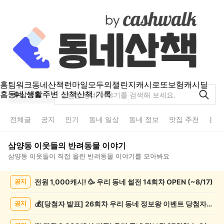
홈
팀워크
동네산책
런마일
모두의챌린지
캐시로또
보험
캐시딜
홈
동네 생활
주변 산책
산책 기록
삼양동
전체글
공지
인기
동네 일상
동네 정보
맛집 추천
분실
삼양동
이웃들의
반려동물
이야기
삼양동
이웃들이 직접 올린
반려동물
이야기를 모아봐요
삼
전원 1,000캐시! 🥳 우리 동네 썰전 14회차 OPEN (~8/17)
공지
양
동
반
💰[당첨자 발표] 26회차 우리 동네 정보왕 이벤트 당첨자를 발표합니다!
공지
려
동