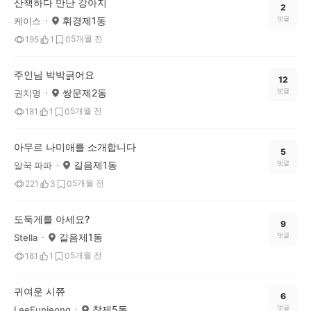
산책하다 만난 강아지
2
휘경제1동
댓글
케이스
5개월 전
195
1
0
주인님 박박긁어요
12
쌍문제2동
댓글
권치명
5개월 전
181
1
0
아무르 나미애를 소개합니다
5
길음제1동
댓글
알꾹 파파
5개월 전
221
3
0
도둑게를 아세요?
9
길음제1동
댓글
Stella
5개월 전
181
1
0
귀여운 시쮸
6
창제5동
댓글
LeeEunjeong