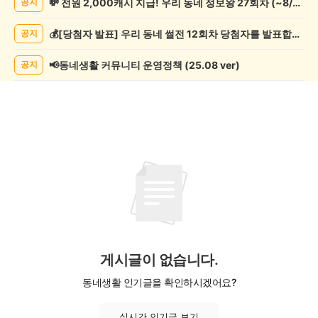
💸 전원 2,000캐시 지급! 우리 동네 정보왕 27회차 (~8/10)
공지
악/
악
💰[당첨자 발표] 우리 동네 썰전 12회차 당첨자를 발표합니다!
공지
기
게
시
📢동네생활 커뮤니티 운영정책 (25.08 ver)
공지
글
목
록
게시글이 없습니다.
동네생활 인기글을 확인하시겠어요?
실시간 인기글 보기