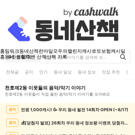
홈
팀워크
동네산책
런마일
모두의챌린지
캐시로또
보험
캐시딜
홈
동네 생활
주변 산책
산책 기록
천호제2동
전체글
공지
인기
동네 일상
동네 정보
맛집 추천
분실
천호제2동
이웃들의
음악/악기
이야기
천호제2동
이웃들이 직접 올린
음악/악기
이야기를 모아봐요
천
전원 1,000캐시! 🥳 우리 동네 썰전 14회차 OPEN (~8/17)
공지
호
제
2
💰[당첨자 발표] 26회차 우리 동네 정보왕 이벤트 당첨자를 발표합니다!
공지
동
음