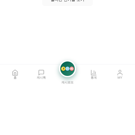
7
21
42
홈
캐시톡
통계
MY
캐시로또