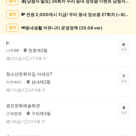
💰[당첨자 발표] 26회차 우리 동네 정보왕 이벤트 당첨자를 발표합니다!
공지
화/
예
💸 전원 2,000캐시 지급! 우리 동네 정보왕 27회차 (~8/10)
공지
술
게
시
📢동네생활 커뮤니티 운영정책 (25.08 ver)
공지
글
목
p.
록
0
천호제2동
댓글
나무09
3개월 전
232
3
3
청소년문화의집 아세요?
7
성내제2동
댓글
마치써티
5개월 전
174
0
0
광진문화예술회관
6
구의제3동
댓글
근육빵빵
5개월 전
196
1
0