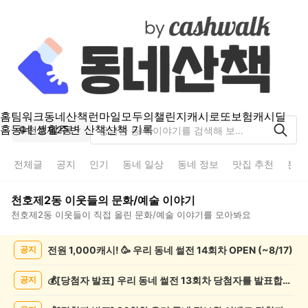
홈
팀워크
동네산책
런마일
모두의챌린지
캐시로또
보험
캐시딜
홈
동네 생활
주변 산책
산책 기록
천호제2동
전체글
공지
인기
동네 일상
동네 정보
맛집 추천
분실
천호제2동
이웃들의
문화/예술
이야기
천호제2동
이웃들이 직접 올린
문화/예술
이야기를 모아봐요
천
전원 1,000캐시! 🥳 우리 동네 썰전 14회차 OPEN (~8/17)
공지
호
제
2
💰[당첨자 발표] 우리 동네 썰전 13회차 당첨자를 발표합니다!
공지
동
문