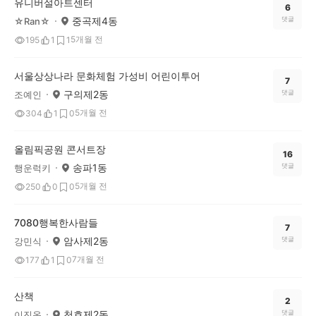
유니버설아트센터
6
중곡제4동
댓글
☆Ran☆
5개월 전
195
1
1
서울상상나라 문화체험 가성비 어린이투어
7
구의제2동
댓글
조예인
5개월 전
304
1
0
올림픽공원 콘서트장
16
송파1동
댓글
행운럭키
5개월 전
250
0
0
7080행복한사람들
7
암사제2동
댓글
강민식
7개월 전
177
1
0
산책
2
천호제2동
댓글
이진옥