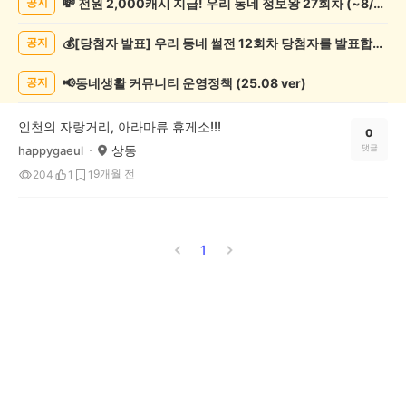
💸 전원 2,000캐시 지급! 우리 동네 정보왕 27회차 (~8/10)
공지
핑
게
💰[당첨자 발표] 우리 동네 썰전 12회차 당첨자를 발표합니다!
공지
시
글
목
📢동네생활 커뮤니티 운영정책 (25.08 ver)
공지
록
인천의 자랑거리, 아라마류 휴게소!!!
0
상동
댓글
happygaeul
9개월 전
204
1
1
1