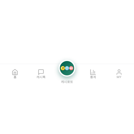
7
21
42
홈
캐시톡
통계
MY
캐시로또