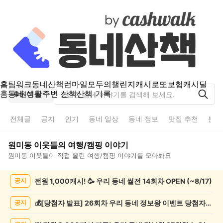
홈
팀워크
동네산책
런마일
모두의챌린지
캐시로또
보험
캐시딜
홈
동네 생활
주변 산책
산책 기록
원미동
전체글
공지
인기
동네 일상
동네 정보
맛집 추천
분실
원미동
이웃들의
여행/캠핑
이야기
원미동
이웃들이 직접 올린
여행/캠핑
이야기를 모아봐요
원
전원 1,000캐시! 🥳 우리 동네 썰전 14회차 OPEN (~8/17)
공지
미
동
여
💰[당첨자 발표] 26회차 우리 동네 정보왕 이벤트 당첨자를 발표합니다!
공지
행/
캠