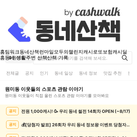
홈
팀워크
동네산책
런마일
모두의챌린지
캐시로또
보험
캐시딜
홈
동네 생활
주변 산책
산책 기록
원미동
전체글
공지
인기
동네 일상
동네 정보
맛집 추천
분실
원미동
이웃들의
스포츠 관람
이야기
원미동
이웃들이 직접 올린
스포츠 관람
이야기를 모아봐요
원
전원 1,000캐시! 🥳 우리 동네 썰전 14회차 OPEN (~8/17)
공지
미
동
스
💰[당첨자 발표] 26회차 우리 동네 정보왕 이벤트 당첨자를 발표합니다!
공지
포
츠