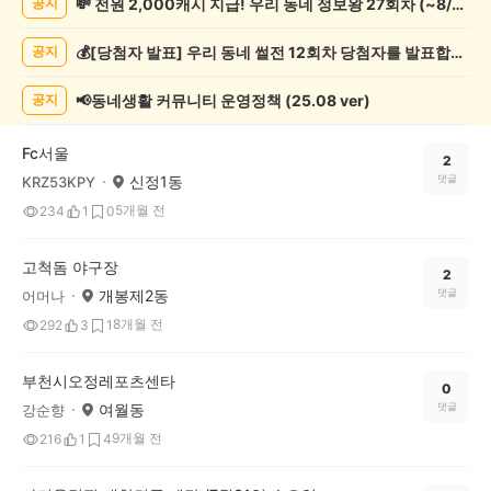
💸 전원 2,000캐시 지급! 우리 동네 정보왕 27회차 (~8/10)
공지
관
람
💰[당첨자 발표] 우리 동네 썰전 12회차 당첨자를 발표합니다!
공지
게
시
글
📢동네생활 커뮤니티 운영정책 (25.08 ver)
공지
목
록
Fc서울
2
신정1동
댓글
KRZ53KPY
5개월 전
234
1
0
고척돔 야구장
2
개봉제2동
댓글
어머나
8개월 전
292
3
1
부천시오정레포츠센타
0
여월동
댓글
강순향
9개월 전
216
1
4