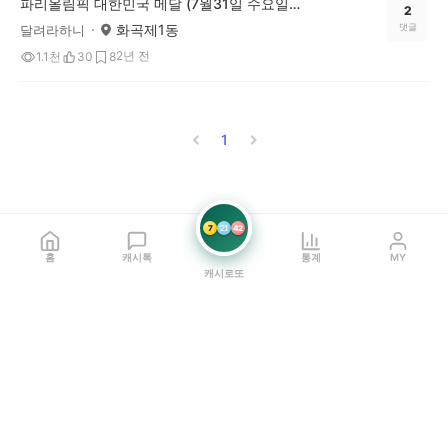
파리올림픽 대한민국 메달 (7월31일 수요일 오전 12시~1시 기준
2
화곡제1동
댓글
달려라하니
2년 전
1.1천
30
8
1
7
21
42
홈
캐시톡
통계
MY
캐시로또