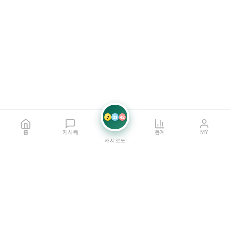
7
21
42
홈
캐시톡
통계
MY
캐시로또