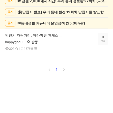
💸 전원 2,000캐시 지급! 우리 동네 정보왕 27회차 (~8/10)
공지
핑
게
💰[당첨자 발표] 우리 동네 썰전 12회차 당첨자를 발표합니다!
공지
시
글
목
📢동네생활 커뮤니티 운영정책 (25.08 ver)
공지
록
인천의 자랑거리, 아라마류 휴게소!!!
0
상동
댓글
happygaeul
9개월 전
201
1
1
1