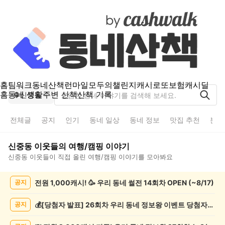
홈
팀워크
동네산책
런마일
모두의챌린지
캐시로또
보험
캐시딜
홈
동네 생활
주변 산책
산책 기록
신중동
전체글
공지
인기
동네 일상
동네 정보
맛집 추천
분실
신중동
이웃들의
여행/캠핑
이야기
신중동
이웃들이 직접 올린
여행/캠핑
이야기를 모아봐요
신
전원 1,000캐시! 🥳 우리 동네 썰전 14회차 OPEN (~8/17)
공지
중
동
여
💰[당첨자 발표] 26회차 우리 동네 정보왕 이벤트 당첨자를 발표합니다!
공지
행/
캠