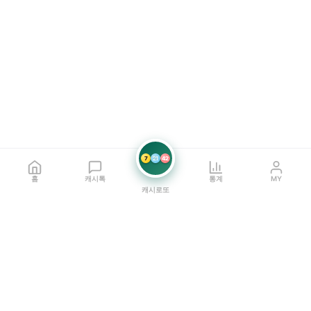
7
21
42
홈
캐시톡
통계
MY
캐시로또