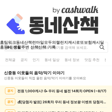
홈
팀워크
동네산책
런마일
모두의챌린지
캐시로또
보험
캐시딜
홈
동네 생활
주변 산책
산책 기록
신중동
전체글
공지
인기
동네 일상
동네 정보
맛집 추천
분실
신중동
이웃들의
음악/악기
이야기
신중동
이웃들이 직접 올린
음악/악기
이야기를 모아봐요
신
전원 1,000캐시! 🥳 우리 동네 썰전 14회차 OPEN (~8/17)
공지
중
동
음
💰[당첨자 발표] 26회차 우리 동네 정보왕 이벤트 당첨자를 발표합니다!
공지
악/
악