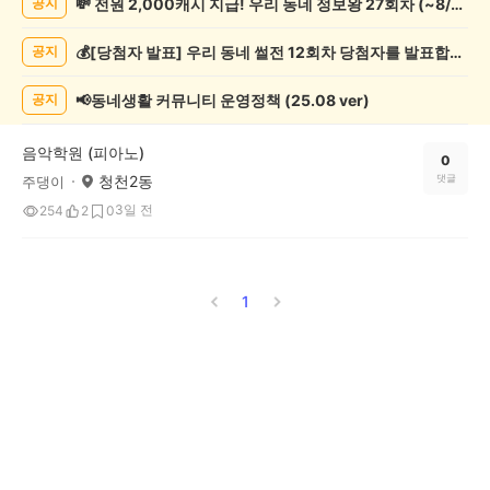
💸 전원 2,000캐시 지급! 우리 동네 정보왕 27회차 (~8/10)
공지
기
게
💰[당첨자 발표] 우리 동네 썰전 12회차 당첨자를 발표합니다!
공지
시
글
목
📢동네생활 커뮤니티 운영정책 (25.08 ver)
공지
록
음악학원 (피아노)
0
청천2동
댓글
주댕이
3일 전
254
2
0
1