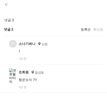
ㄷ
댓글 2
댓글
2
등록순
최신순
소나기써니
상동
1
1년 전
조희원
칠금동
행운숫자 7!!
1년 전