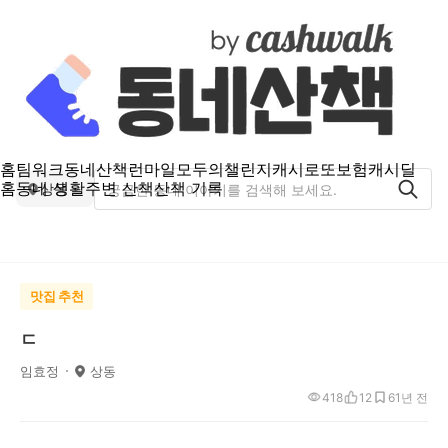
홈
팀워크
동네산책
런마일
모두의챌린지
캐시로또
보험
캐시딜
홈
동네 생활
주변 산책
산책 기록
상동
맛집 추천
ㄷ
임효정
상동
418
12
6
1년 전