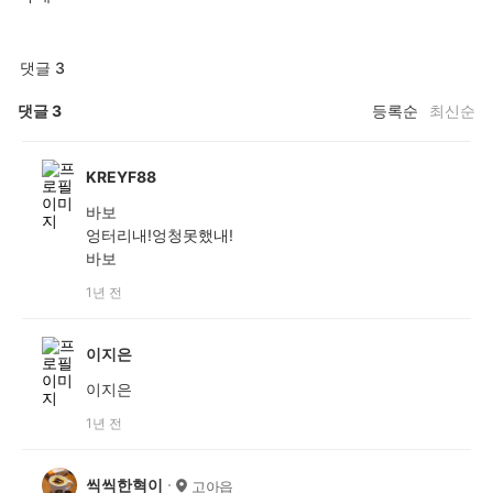
댓글 3
댓글
3
등록순
최신순
KREYF88
바보
엉터리내!엉청못했내!
바보
1년 전
이지은
이지은
1년 전
씩씩한혁이
고아읍