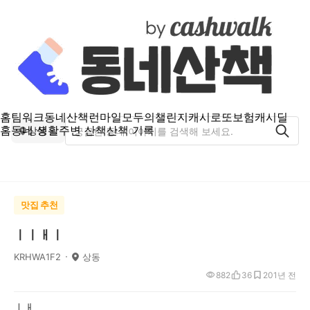
홈
팀워크
동네산책
런마일
모두의챌린지
캐시로또
보험
캐시딜
홈
동네 생활
주변 산책
산책 기록
상동
맛집 추천
ㅣㅣㅐㅣ
KRHWA1F2
상동
882
36
20
1년 전
ㅣㅐ