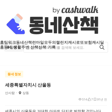
홈
팀워크
동네산책
런마일
모두의챌린지
캐시로또
보험
캐시딜
홈
동네 생활
주변 산책
산책 기록
상동
동네 정보
세종특별자치시 산울동
산사람
상동
514
7
9
1년 전
세종시의 산울동은 거대한 아파트 단지로 발전할 것입니다.