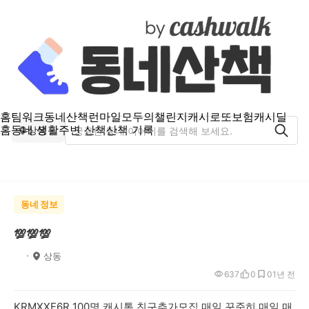
홈
팀워크
동네산책
런마일
모두의챌린지
캐시로또
보험
캐시딜
홈
동네 생활
주변 산책
산책 기록
상동
동네 정보
💯💯💯
ﾠ
상동
637
0
0
1년 전
KRMXXF6R 100명 캐시톡 친구추가모집 매일 꾸준히 매일 매