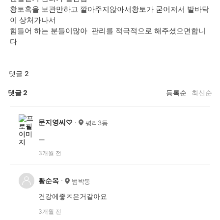
황토흑을 보관만하고 깔아주지않아서황토가 굳어저서 발바닥
이 상처가나서
힘들어 하는 분들이많아 관리를 적극적으로 해주셨으면합니
다
댓글 2
댓글
2
등록순
최신순
문지영씨♡
평리3동
ㅡ
3개월 전
황순옥
범박동
건강에좋ㅈ은거같아요
3개월 전