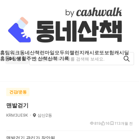
홈
팀워크
동네산책
런마일
모두의챌린지
캐시로또
보험
캐시딜
홈
동네 생활
주변 산책
산책 기록
상동
건강/운동
맨발걷기
KRM3UE9K
삼산2동
819
16
11
3개월 전
맨발걷기 관리가 잘안됨