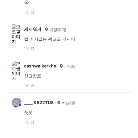
😭
1년 전
캐시워커
가양제1동
별 거지같은 광고글 낚시임
1년 전
cashwalkerkhs
무악동
신고완료
1년 전
____ KR22TU8
박달2동
쯧쯧
1년 전