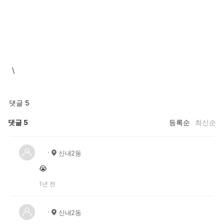
\
댓글 5
댓글
5
등록순
최신순
ﾠ
신내2동
😭
1년 전
ﾠ
신내2동