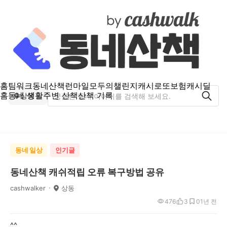
홈
팀워크
동네산책
런마일
모두의챌린지
캐시로또
보험
캐시딜
홈
동네 생활
주변 산책
산책 기록
상동
동네 일상
인기글
동네산책 캐쉬적립 오류 복구방법 공유
cashwalker
상동
476
3
0
1년 전
^^