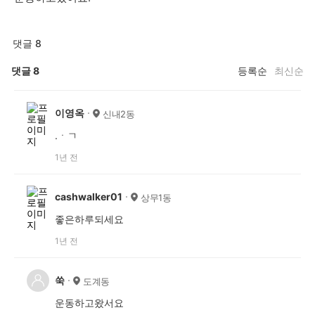
댓글 8
댓글
8
등록순
최신순
이영옥
신내2동
.ㆍㄱ
1년 전
cashwalker01
상무1동
좋은하루되세요
1년 전
쑥
도계동
운동하고왔서요