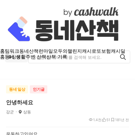
홈
팀워크
동네산책
런마일
모두의챌린지
캐시로또
보험
캐시딜
홈
동네 생활
주변 산책
산책 기록
상동
동네 일상
인기글
안녕하세요
강군
상동
1.4천
51
18
1년 전
운동하고있어요.