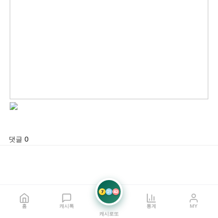
댓글 0
7
21
42
홈
캐시톡
통계
MY
캐시로또