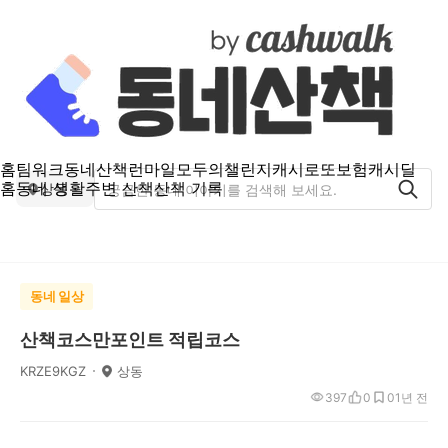
홈
팀워크
동네산책
런마일
모두의챌린지
캐시로또
보험
캐시딜
홈
동네 생활
주변 산책
산책 기록
상동
동네 일상
산책코스만포인트 적립코스
KRZE9KGZ
상동
397
0
0
1년 전