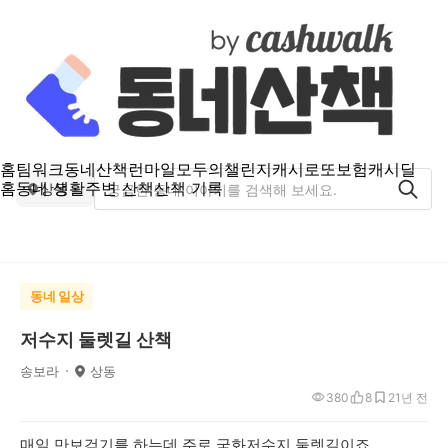
홈
팀워크
동네산책
런마일
모두의챌린지
캐시로또
보험
캐시딜
홈
동네 생활
주변 산책
산책 기록
상동
동네 일상
저수지 둘렛길 산책
송보라
상동
380
8
2
1년 전
매일 만보걷기를 하는데 주로 국화저수지 둘렛길이죠.