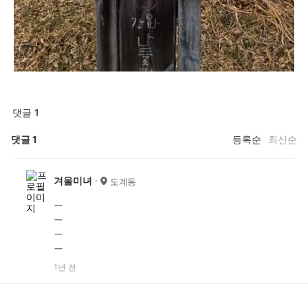
댓글 1
댓글
1
등록순
최신순
겨울미녀
도계동
ㅡ
ㅡ
ㅡ
ㅡ
1년 전