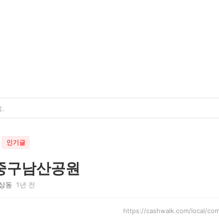
인기글
중구남산공원
상동
1년 전
https://cashwalk.com/local/