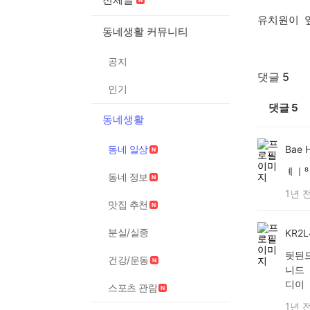
유치원이 
동네생활 커뮤니티
공지
댓글 5
인기
댓글
5
동네생활
동네 일상
Bae 
ㅖㅣ
동네 정보
1년 
맛집 추천
분실/실종
KR2L
딋듼
건강/운동
니드
디이
스포츠 관람
1년 