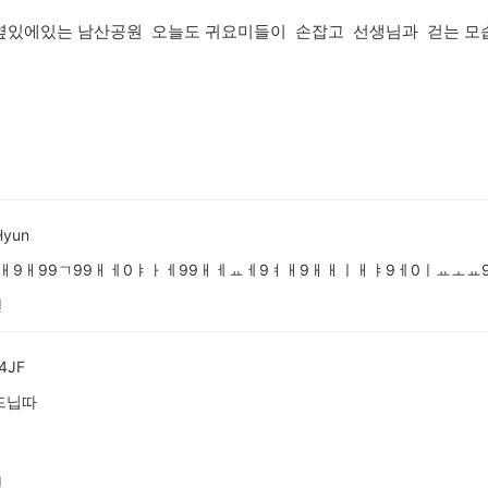
옆있에있는 남산공원 오늘도 귀요미들이 손잡고 선생님과 걷는 모
Hyun
⁸ㅐ9ㅐ99ㄱ99ㅐㅔ0ㅑㅏㅔ99ㅐㅔㅛㅔ9ㅕㅐ9ㅐㅐㅣㅐㅑ9ㅔ0ㅣㅛㅗㅛ
전
4JF
드닙따
전