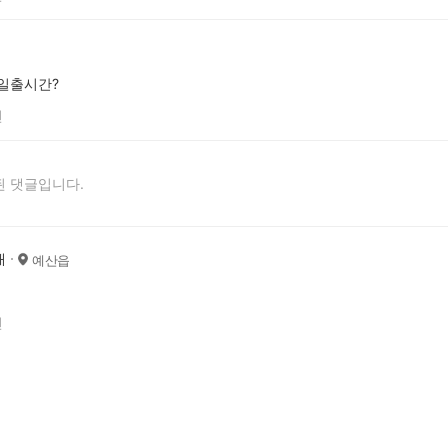
일출시간?
전
 댓글입니다.
재
예산읍
u
전