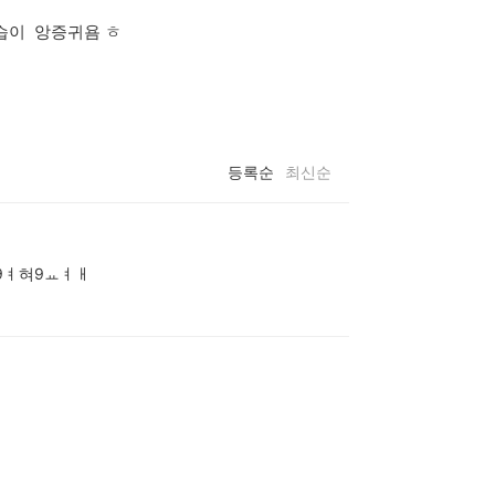
습이 앙증귀욤 ㅎ
등록순
최신순
9ㅕ혀9ㅛㅕㅐ