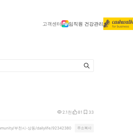
고객센터
임직원 건강관리
2.1천
81
33
community/부천시-상동/dailylife/92342380
주소복사