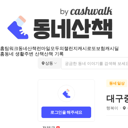
홈
팀워크
동네산책
런마일
모두의챌린지
캐시로또
보험
캐시딜
홈
동네 생활
주변 산책
산책 기록
상동
동네 일상
대구
행복이
로그인을 해주세요
전체글