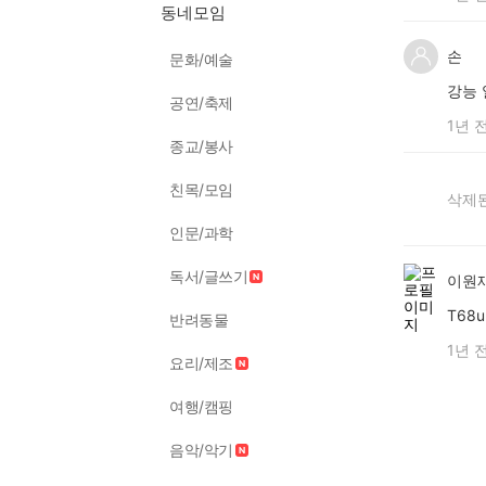
동네모임
손
문화/예술
강능 
공연/축제
1년 
종교/봉사
친목/모임
삭제된
인문/과학
독서/글쓰기
이원
T68
반려동물
1년 
요리/제조
여행/캠핑
음악/악기