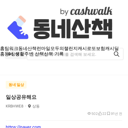
홈
팀워크
동네산책
런마일
모두의챌린지
캐시로또
보험
캐시딜
홈
동네 생활
주변 산책
산책 기록
상동
동네 일상
일상공유해요
KRBHWE8
상동
502
22
9
1년 전
https://naver.com