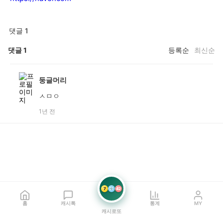
댓글 1
댓글
1
등록순
최신순
둥글머리
ㅅㅁㅇ
1년 전
7
21
42
홈
캐시톡
통계
MY
캐시로또