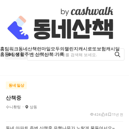
홈
팀워크
동네산책
런마일
모두의챌린지
캐시로또
보험
캐시딜
홈
동네 생활
주변 산책
산책 기록
상동
동네 일상
산책중
수니홧팅
상동
424
8
1
1년 전
동네 아파트 주변 산책중 은행나무가 노랗게 물들어서요~