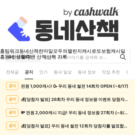
홈
팀워크
동네산책
런마일
모두의챌린지
캐시로또
보험
캐시딜
홈
동네 생활
주변 산책
산책 기록
연산제8동
전체글
공지
인기
동네 일상
동네 정보
맛집 추천
분실
연
전원 1,000캐시! 🥳 우리 동네 썰전 14회차 OPEN (~8/17)
공지
산
제
8
💰[당첨자 발표] 26회차 우리 동네 정보왕 이벤트 당첨자를 발표합니다!
공지
동
공
💸 전원 2,000캐시 지급! 우리 동네 정보왕 27회차 (~8/10)
공지
지
게
💰[당첨자 발표] 우리 동네 썰전 12회차 당첨자를 발표합니다!
공지
시
글