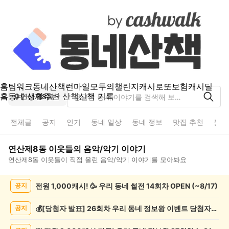
홈
팀워크
동네산책
런마일
모두의챌린지
캐시로또
보험
캐시딜
홈
동네 생활
주변 산책
산책 기록
연산제8동
전체글
공지
인기
동네 일상
동네 정보
맛집 추천
분실
연산제8동
이웃들의
음악/악기
이야기
연산제8동
이웃들이 직접 올린
음악/악기
이야기를 모아봐요
연
전원 1,000캐시! 🥳 우리 동네 썰전 14회차 OPEN (~8/17)
공지
산
제
8
💰[당첨자 발표] 26회차 우리 동네 정보왕 이벤트 당첨자를 발표합니다!
공지
동
음