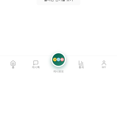
7
21
42
홈
캐시톡
통계
MY
캐시로또