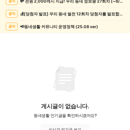
💸 전원 2,000캐시 지급! 우리 동네 정보왕 27회차 (~8/10)
공지
악/
악
💰[당첨자 발표] 우리 동네 썰전 12회차 당첨자를 발표합니다!
공지
기
게
시
📢동네생활 커뮤니티 운영정책 (25.08 ver)
공지
글
목
록
게시글이 없습니다.
동네생활 인기글을 확인하시겠어요?
실시간 인기글 보기