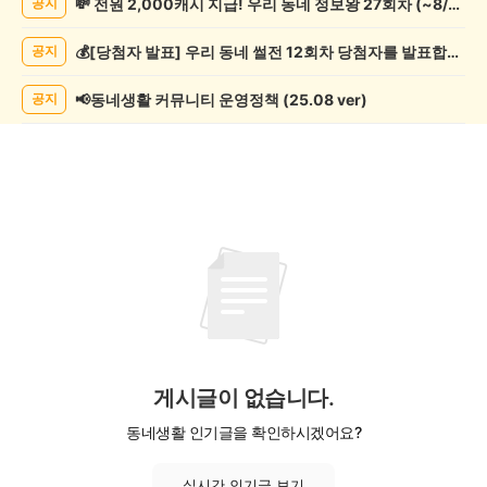
💸 전원 2,000캐시 지급! 우리 동네 정보왕 27회차 (~8/10)
공지
교/
봉
💰[당첨자 발표] 우리 동네 썰전 12회차 당첨자를 발표합니다!
공지
사
게
시
📢동네생활 커뮤니티 운영정책 (25.08 ver)
공지
글
목
록
게시글이 없습니다.
동네생활 인기글을 확인하시겠어요?
실시간 인기글 보기