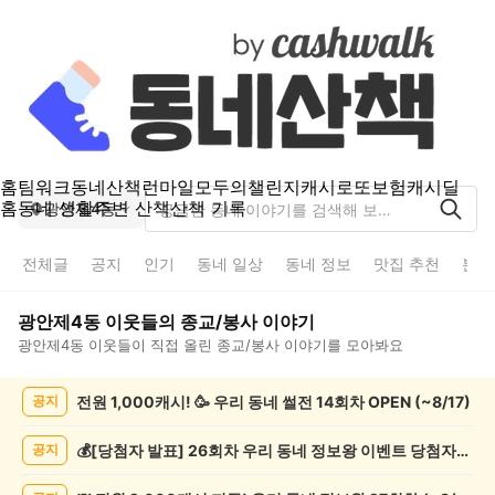
홈
팀워크
동네산책
런마일
모두의챌린지
캐시로또
보험
캐시딜
홈
동네 생활
주변 산책
산책 기록
광안제4동
전체글
공지
인기
동네 일상
동네 정보
맛집 추천
분실
광안제4동
이웃들의
종교/봉사
이야기
광안제4동
이웃들이 직접 올린
종교/봉사
이야기를 모아봐요
광
전원 1,000캐시! 🥳 우리 동네 썰전 14회차 OPEN (~8/17)
공지
안
제
4
💰[당첨자 발표] 26회차 우리 동네 정보왕 이벤트 당첨자를 발표합니다!
공지
동
종