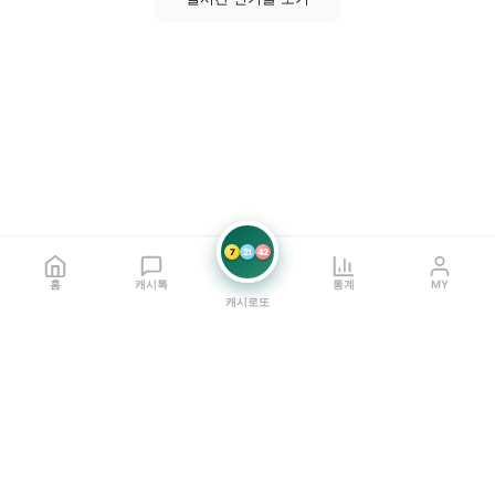
7
21
42
홈
캐시톡
통계
MY
캐시로또