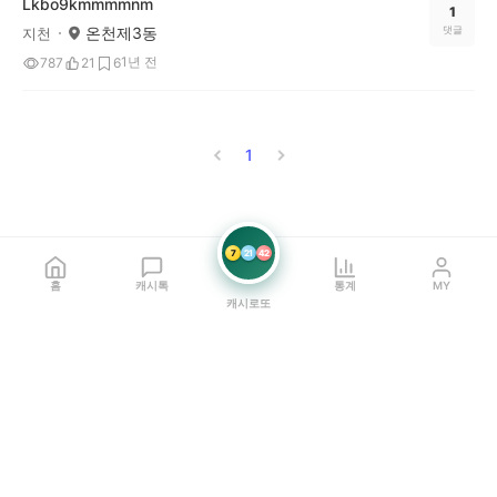
Lkɓo9kmmmmnm
1
온천제3동
댓글
지천
1년 전
787
21
6
1
7
21
42
홈
캐시톡
통계
MY
캐시로또