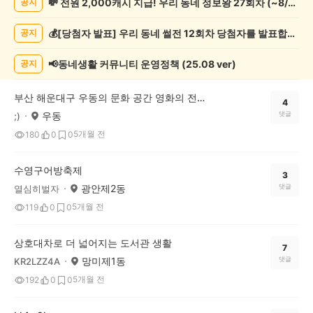
💸 전원 2,000캐시 지급! 우리 동네 정보왕 27회차 (~8/10)
공지
화/
예
💰[당첨자 발표] 우리 동네 썰전 12회차 당첨자를 발표합니다!
공지
술
게
시
📢동네생활 커뮤니티 운영정책 (25.08 ver)
공지
글
목
부산 해운대구 우동의 문화 공간 영화의 전당을 소개합니다.
록
4
우동
댓글
;)
5개월 전
180
0
0
수영구어방축제
3
광안제2동
댓글
열심히벌자
5개월 전
119
0
0
상호대차로 더 넓어지는 도서관 생활
7
망미제1동
댓글
KR2LZZ4A
5개월 전
192
0
0