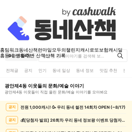
홈
팀워크
동네산책
런마일
모두의챌린지
캐시로또
보험
캐시딜
홈
동네 생활
주변 산책
산책 기록
광안제4동
전체글
공지
인기
동네 일상
동네 정보
맛집 추천
분실
광안제4동
이웃들의
문화/예술
이야기
광안제4동
이웃들이 직접 올린
문화/예술
이야기를 모아봐요
광
전원 1,000캐시! 🥳 우리 동네 썰전 14회차 OPEN (~8/17)
공지
안
제
4
💰[당첨자 발표] 26회차 우리 동네 정보왕 이벤트 당첨자를 발표합니다!
공지
동
문