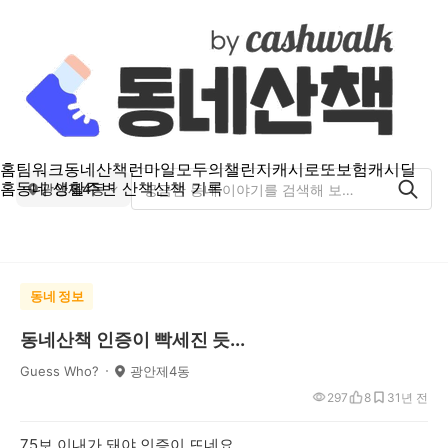
홈
팀워크
동네산책
런마일
모두의챌린지
캐시로또
보험
캐시딜
홈
동네 생활
주변 산책
산책 기록
광안제4동
동네 정보
동네산책 인증이 빡세진 듯...
Guess Who?
광안제4동
297
8
3
1년 전
75보 이내가 돼야 인증이 뜨네요.