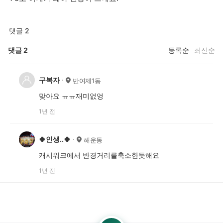
댓글 2
댓글
2
등록순
최신순
구복자
반여제1동
맞아요 ㅠㅠ재미없엉
1년 전
🍀인생..🍀
해운동
캐시워크에서 반경거리를축소한듯해요
1년 전