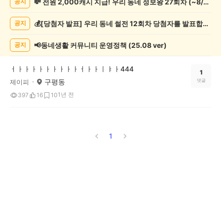
💸 전원 2,000캐시 지급! 우리 동네 정보왕 27회차 (~8/10)
공지
사
게
💰[당첨자 발표] 우리 동네 썰전 12회차 당첨자를 발표합니다!
공지
시
글
목
📢동네생활 커뮤니티 운영정책 (25.08 ver)
공지
록
ㅓㅏㅏㅏㅏㅏㅏㅏㅏㅏㅓㅏㅏㅣㅑㅏ444
1
구평동
댓글
제이피
1년 전
397
16
10
1