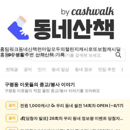
홈
팀워크
동네산책
런마일
모두의챌린지
캐시로또
보험
캐시딜
홈
동네 생활
주변 산책
산책 기록
구평동
전체글
공지
인기
동네 일상
동네 정보
맛집 추천
분실
구평동
이웃들의
종교/봉사
이야기
구평동
이웃들이 직접 올린
종교/봉사
이야기를 모아봐요
구
전원 1,000캐시! 🥳 우리 동네 썰전 14회차 OPEN (~8/17)
공지
평
동
종
💰[당첨자 발표] 26회차 우리 동네 정보왕 이벤트 당첨자를 발표합니다!
공지
교/
봉