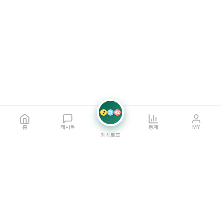
7
21
42
홈
캐시톡
통계
MY
캐시로또