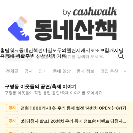
홈
팀워크
동네산책
런마일
모두의챌린지
캐시로또
보험
캐시딜
홈
동네 생활
주변 산책
산책 기록
구평동
전체글
공지
인기
동네 일상
동네 정보
맛집 추천
분실
구평동
이웃들의
공연/축제
이야기
구평동
이웃들이 직접 올린
공연/축제
이야기를 모아봐요
구
전원 1,000캐시! 🥳 우리 동네 썰전 14회차 OPEN (~8/17)
공지
평
동
공
💰[당첨자 발표] 26회차 우리 동네 정보왕 이벤트 당첨자를 발표합니다!
공지
연/
축