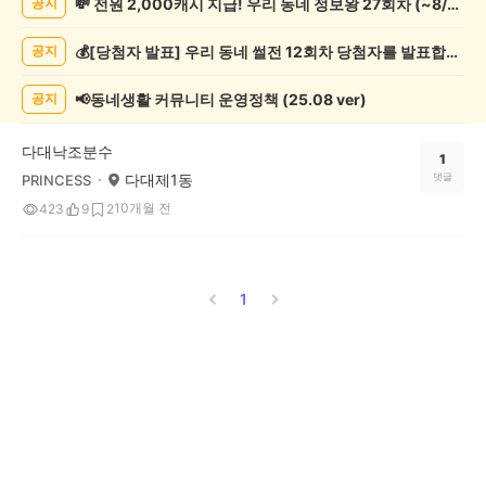
💸 전원 2,000캐시 지급! 우리 동네 정보왕 27회차 (~8/10)
공지
제
게
💰[당첨자 발표] 우리 동네 썰전 12회차 당첨자를 발표합니다!
공지
시
글
목
📢동네생활 커뮤니티 운영정책 (25.08 ver)
공지
록
다대낙조분수
1
다대제1동
댓글
PRINCESS
10개월 전
423
9
2
1