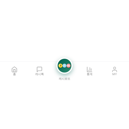
7
21
42
홈
캐시톡
통계
MY
캐시로또