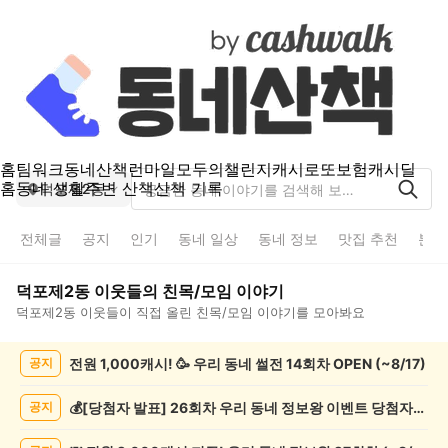
홈
팀워크
동네산책
런마일
모두의챌린지
캐시로또
보험
캐시딜
홈
동네 생활
주변 산책
산책 기록
덕포제2동
전체글
공지
인기
동네 일상
동네 정보
맛집 추천
분실
덕포제2동
이웃들의
친목/모임
이야기
덕포제2동
이웃들이 직접 올린
친목/모임
이야기를 모아봐요
덕
전원 1,000캐시! 🥳 우리 동네 썰전 14회차 OPEN (~8/17)
공지
포
제
2
💰[당첨자 발표] 26회차 우리 동네 정보왕 이벤트 당첨자를 발표합니다!
공지
동
친