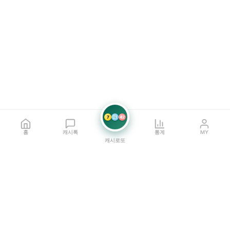
7
21
42
홈
캐시톡
통계
MY
캐시로또