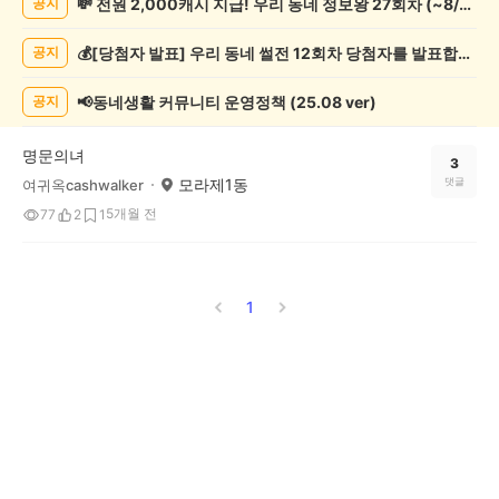
💸 전원 2,000캐시 지급! 우리 동네 정보왕 27회차 (~8/10)
공지
서/
글
💰[당첨자 발표] 우리 동네 썰전 12회차 당첨자를 발표합니다!
공지
쓰
기
게
📢동네생활 커뮤니티 운영정책 (25.08 ver)
공지
시
글
명문의녀
목
3
모라제1동
댓글
여귀옥cashwalker
록
5개월 전
77
2
1
1