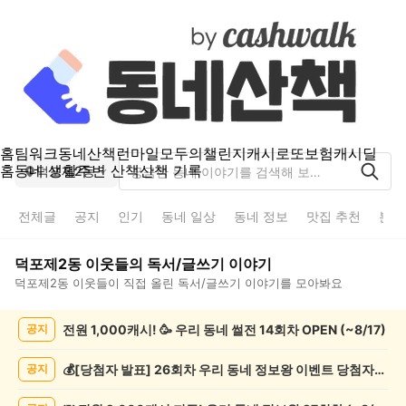
홈
팀워크
동네산책
런마일
모두의챌린지
캐시로또
보험
캐시딜
홈
동네 생활
주변 산책
산책 기록
덕포제2동
전체글
공지
인기
동네 일상
동네 정보
맛집 추천
분실
덕포제2동
이웃들의
독서/글쓰기
이야기
덕포제2동
이웃들이 직접 올린
독서/글쓰기
이야기를 모아봐요
덕
전원 1,000캐시! 🥳 우리 동네 썰전 14회차 OPEN (~8/17)
공지
포
제
2
💰[당첨자 발표] 26회차 우리 동네 정보왕 이벤트 당첨자를 발표합니다!
공지
동
독