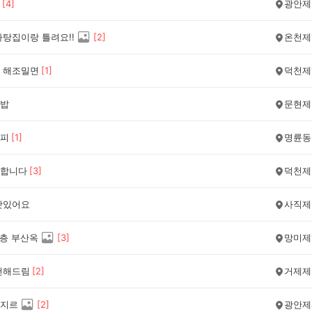
[
4
]
광안제
라탕집이랑 틀려요!!
[
2
]
온천제
 해조밀면
[
1
]
덕천제
밥
문현제
피
[
1
]
명륜동
합니다
[
3
]
덕천제
맛있어요
사직제
2층 부산옥
[
3
]
망미제
천해드림
[
2
]
거제제
지르
[
2
]
광안제