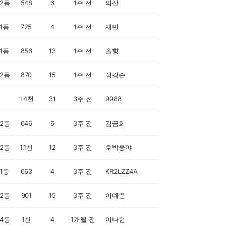
2동
548
6
1주 전
의산
1동
725
4
1주 전
재민
1동
856
13
1주 전
솔향
2동
870
15
1주 전
정강순
1.4천
31
3주 전
9988
2동
646
6
3주 전
김금희
2동
1.1천
12
3주 전
호박쿵야
1동
663
4
3주 전
KR2LZZ4A
2동
901
15
3주 전
이예준
4동
1천
4
1개월 전
이나현