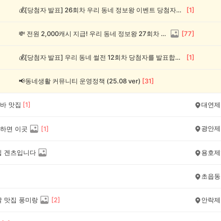
💰[당첨자 발표] 26회차 우리 동네 정보왕 이벤트 당첨자를 발표합니다!
[
1
]
💸 전원 2,000캐시 지급! 우리 동네 정보왕 27회차 (~8/10)
[
77
]
💰[당첨자 발표] 우리 동네 썰전 12회차 당첨자를 발표합니다!
[
1
]
📢동네생활 커뮤니티 운영정책 (25.08 ver)
[
31
]
바 맛집
[
1
]
대연제
광안제
하면 이곳
[
1
]
집 겐츠입니다
용호제
초읍동
살 맛집 풍미랑
[
2
]
안락제