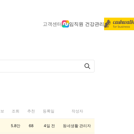
고객센터
임직원 건강관리
정보
조회
추천
등록일
작성자
5.8만
68
4일 전
동네생활 관리자