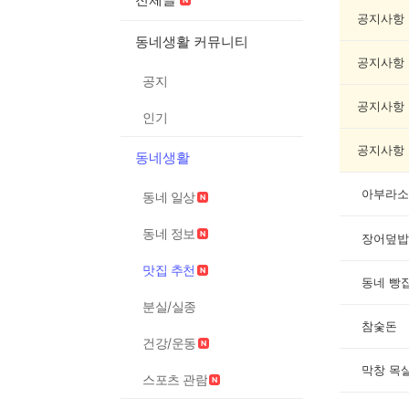
맛
집
공지사항
추
동네생활 커뮤니티
천
공지사항
게
공지
시
글
공지사항
인기
목
록
공지사항
동네생활
아부라소
동네 일상
동네 정보
장어덮밥
맛집 추천
동네 빵
분실/실종
참숯돈
건강/운동
막창 목
스포츠 관람