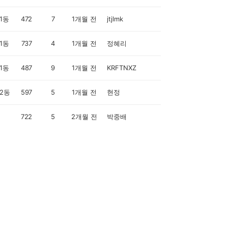
1동
472
7
1개월 전
jtjlmk
1동
737
4
1개월 전
정혜리
1동
487
9
1개월 전
KRFTNXZ
2동
597
5
1개월 전
현정
722
5
2개월 전
박중배