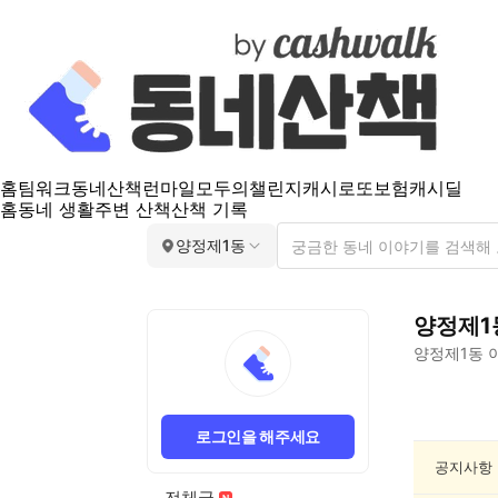
홈
팀워크
동네산책
런마일
모두의챌린지
캐시로또
보험
캐시딜
홈
동네 생활
주변 산책
산책 기록
양정제1동
양정제1
양정제1동
이
양
정
로그인을 해주세요
제
1
공지사항
동
전체글