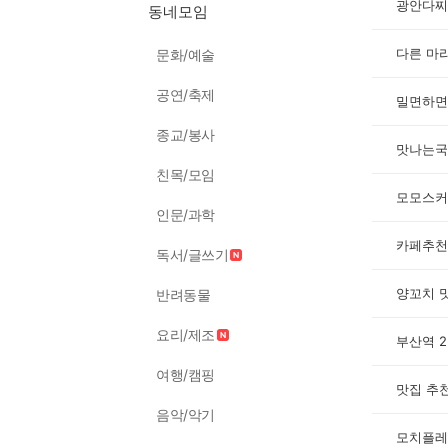
광안다찌
동네모임
다른 마
문화/예술
공연/축제
밀면하면
종교/봉사
맛나는국
친목/모임
모모스커
인문/과학
카페추천
독서/글쓰기
양꼬치 
반려동물
요리/제조
부산역 
여행/캠핑
맛집 추
음악/악기
모치플레