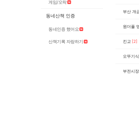
게임/오락
부산 개
동네산책 인증
원더풀 
동네인증 했어요
산책기록 자랑하기
킨교
[
2
]
오뚜기식
부전시장