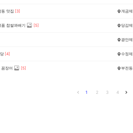
금동 맛집
[
3
]
개금제
명품 찹쌀꽈배기
[
5
]
당감제
광안제
당
[
4
]
수정제
 꼼장어
[
5
]
부전동
1
2
3
4