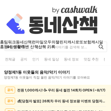
홈
팀워크
동네산책
런마일
모두의챌린지
캐시로또
보험
캐시딜
홈
동네 생활
주변 산책
산책 기록
양정제1동
전체글
공지
인기
동네 일상
동네 정보
맛집 추천
분실
양정제1동
이웃들의
음악/악기
이야기
양정제1동
이웃들이 직접 올린
음악/악기
이야기를 모아봐요
양
전원 1,000캐시! 🥳 우리 동네 썰전 14회차 OPEN (~8/17)
공지
정
제
1
💰[당첨자 발표] 26회차 우리 동네 정보왕 이벤트 당첨자를 발표합니다!
공지
동
음