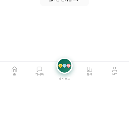
7
21
42
홈
캐시톡
통계
MY
캐시로또