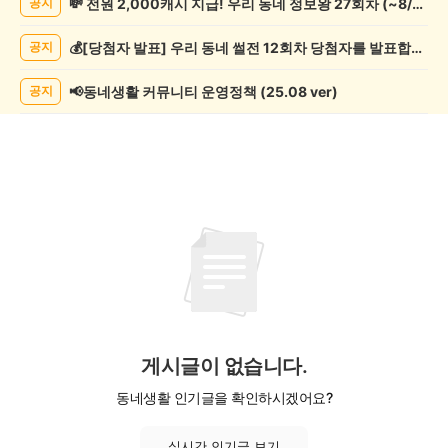
💸 전원 2,000캐시 지급! 우리 동네 정보왕 27회차 (~8/10)
공지
악/
악
💰[당첨자 발표] 우리 동네 썰전 12회차 당첨자를 발표합니다!
공지
기
게
시
📢동네생활 커뮤니티 운영정책 (25.08 ver)
공지
글
목
록
게시글이 없습니다.
동네생활 인기글을 확인하시겠어요?
실시간 인기글 보기