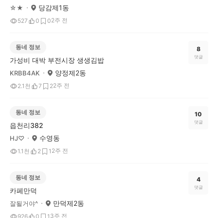
당감제1동
☆★
2주 전
527
0
0
동네 정보
8
댓글
가성비 대박 부전시장 생생김밥
양정제2동
KRBB4AK
2주 전
2.1천
7
2
동네 정보
10
댓글
읍천리382
수영동
HJ♡
2주 전
1.1천
2
1
동네 정보
4
댓글
카페만덕
만덕제2동
잘될거야^
3주 전
926
0
1