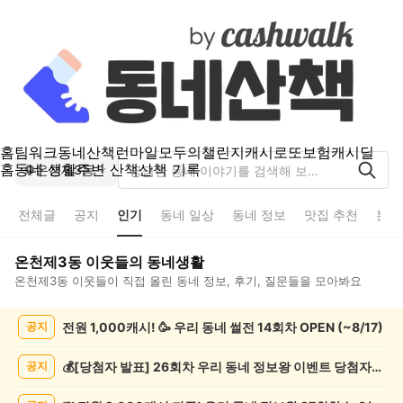
홈
팀워크
동네산책
런마일
모두의챌린지
캐시로또
보험
캐시딜
홈
동네 생활
주변 산책
산책 기록
온천제3동
전체글
공지
인기
동네 일상
동네 정보
맛집 추천
분실
온천제3동
이웃들의 동네생활
온천제3동
이웃들이 직접 올린 동네 정보, 후기, 질문들을 모아봐요
온
전원 1,000캐시! 🥳 우리 동네 썰전 14회차 OPEN (~8/17)
공지
천
제
3
💰[당첨자 발표] 26회차 우리 동네 정보왕 이벤트 당첨자를 발표합니다!
공지
동
인