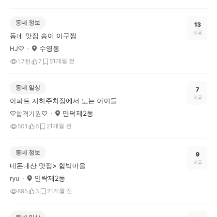
동네 정보
13
댓글
동네 맛집 송이 아구찜
수영동
HJ♡
1개월 전
1.7천
7
5
동네 일상
7
댓글
아파트 지하주차장에서 노는 아이들
만덕제2동
♡합격기원♡
1개월 전
501
6
2
동네 정보
9
댓글
내돈내산 맛집> 함박마을
안락제2동
ryu
1개월 전
895
3
2