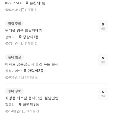
온천제1동
KR2LZZ4A
1개월 전
504
2
1
맛집 추천
5
댓글
원더풀 명품 찹쌀꽈배기
당감제1동
정혜리
1개월 전
754
4
1
동네 일상
5
댓글
아파트 공용공간내 물건 두는 문제
만덕제2동
잘될거야^
1개월 전
838
6
3
동네 정보
5
댓글
화명동 베트남 음식맛집, 월남면반
화명제3동
걸으리
1개월 전
1.4천
1
3