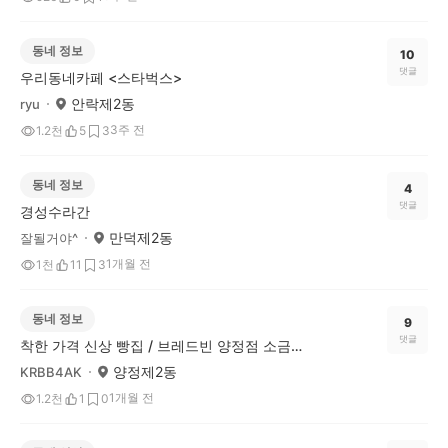
동네 정보
10
댓글
우리동네카페 <스타벅스>
안락제2동
ryu
3주 전
1.2천
5
3
동네 정보
4
댓글
경성수라간
만덕제2동
잘될거야^
1개월 전
1천
11
3
동네 정보
9
댓글
착한 가격 신상 빵집 / 브레드빈 양정점 소금빵 가성비 좋네요
양정제2동
KRBB4AK
1개월 전
1.2천
1
0