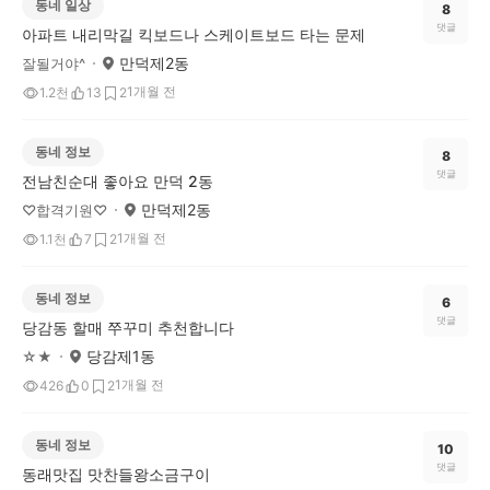
동네 일상
8
댓글
아파트 내리막길 킥보드나 스케이트보드 타는 문제
만덕제2동
잘될거야^
1개월 전
1.2천
13
2
동네 정보
8
댓글
전남친순대 좋아요 만덕 2동
만덕제2동
♡합격기원♡
1개월 전
1.1천
7
2
동네 정보
6
댓글
당감동 할매 쭈꾸미 추천합니다
당감제1동
☆★
1개월 전
426
0
2
동네 정보
10
댓글
동래맛집 맛찬들왕소금구이