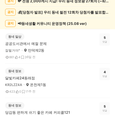
💸 전원 2,000캐시 지급! 우리 동네 정보왕 27회차 (~8/10)
공지
기
글
💰[당첨자 발표] 우리 동네 썰전 12회차 당첨자를 발표합니다!
공지
게
시
글
📢동네생활 커뮤니티 운영정책 (25.08 ver)
공지
목
록
동네 일상
5
댓글
공공도서관에서 예절 문제
만덕제2동
잘될거야^
6일 전
861
4
3
동네 정보
4
댓글
달빛카페24동래점
온천제1동
KR2LZZ4A
1주 전
423
0
1
동네 정보
5
댓글
당감동 편하게 쉬기 좋은 카페 커피콜121