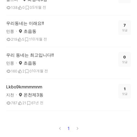
5개월 전
138
0
0
우리동네는 이래요!!
7
초읍동
댓글
민쫑
10개월 전
219
5
1
우리 동네는 최고입니다!!
0
초읍동
댓글
민쫑
10개월 전
160
2
0
Lkɓo9kmmmmnm
1
온천제3동
댓글
지천
1년 전
787
21
6
1