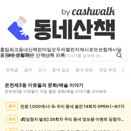
홈
팀워크
동네산책
런마일
모두의챌린지
캐시로또
보험
캐시딜
홈
동네 생활
주변 산책
산책 기록
온천제3동
전체글
공지
인기
동네 일상
동네 정보
맛집 추천
분실
온천제3동
이웃들의
문화/예술
이야기
온천제3동
이웃들이 직접 올린
문화/예술
이야기를 모아봐요
온
전원 1,000캐시! 🥳 우리 동네 썰전 14회차 OPEN (~8/17)
공지
천
제
3
💰[당첨자 발표] 26회차 우리 동네 정보왕 이벤트 당첨자를 발표합니다!
공지
동
문