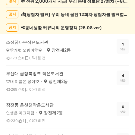
💸 전원 2,000캐시 지급! 우리 동네 정보왕 27회차 (~8/10)
공지
화/
예
💰[당첨자 발표] 우리 동네 썰전 12회차 당첨자를 발표합니다!
공지
술
게
시
📢동네생활 커뮤니티 운영정책 (25.08 ver)
공지
글
목
소정꿈나무작은도서관
록
1
장전제2동
댓글
💎💛캐럿 오링이💛💎
5개월 전
173
0
0
부산대 금정북뱅크 작은도서관
4
장전제2동
댓글
♡내 이름은 꽁이♡
5개월 전
269
0
0
장전동 온천천작은도서관
6
장전제2동
댓글
인생은 마크처럼
5개월 전
230
1
0