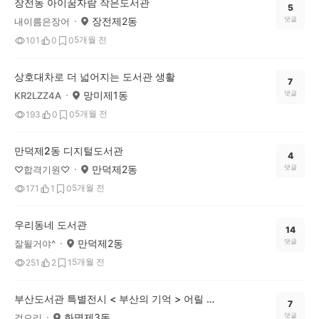
장전동 아이꿈자람 작은도서관
5
장전제2동
댓글
내이름은장어
5개월 전
101
0
0
상호대차로 더 넓어지는 도서관 생활
7
망미제1동
댓글
KR2LZZ4A
5개월 전
193
0
0
만덕제2동 디지털도서관
4
만덕제2동
댓글
♡합격기원♡
5개월 전
171
1
0
우리동네 도서관
14
만덕제2동
댓글
잘될거야^
5개월 전
251
2
1
부산도서관 특별전시 < 부산의 기억 > 어릴 때 기억이 새록새록^^
7
화명제3동
댓글
걸으리