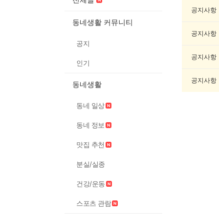
게
임/
공지사항
오
동네생활 커뮤니티
락
공지사항
게
공지
시
글
공지사항
인기
목
록
공지사항
동네생활
동네 일상
동네 정보
맛집 추천
분실/실종
건강/운동
스포츠 관람