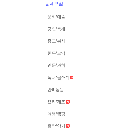
동네모임
문화/예술
공연/축제
종교/봉사
친목/모임
인문/과학
독서/글쓰기
반려동물
요리/제조
여행/캠핑
음악/악기