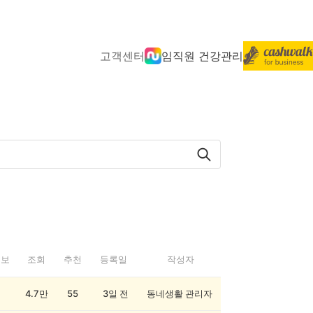
고객센터
임직원 건강관리
정보
조회
추천
등록일
작성자
4.7만
55
3일 전
동네생활 관리자