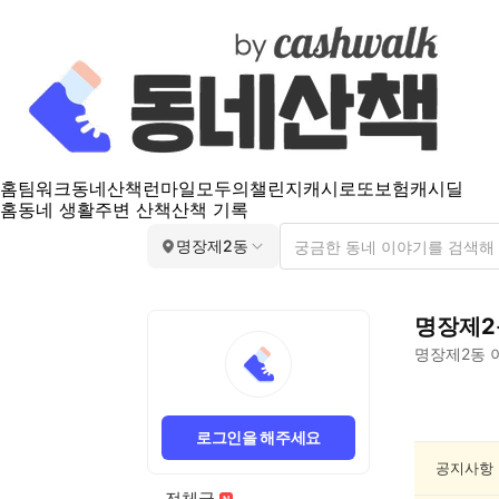
홈
팀워크
동네산책
런마일
모두의챌린지
캐시로또
보험
캐시딜
홈
동네 생활
주변 산책
산책 기록
명장제2동
명장제2
명장제2동
명
장
로그인을 해주세요
제
2
공지사항
동
전체글