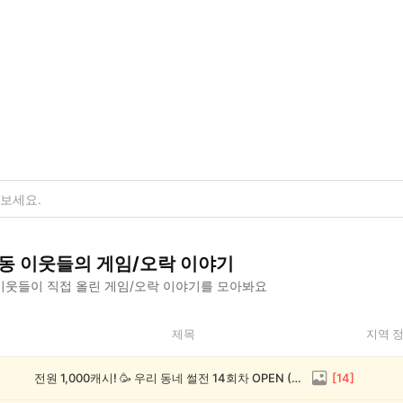
동
이웃들의
게임/오락
이야기
이웃들이 직접 올린
게임/오락
이야기를 모아봐요
제목
지역 
전원 1,000캐시! 🥳 우리 동네 썰전 14회차 OPEN (~8/17)
[
14
]