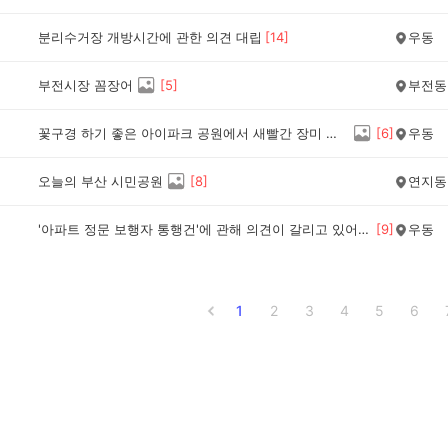
분리수거장 개방시간에 관한 의견 대립
[
14
]
우동
부전시장 꼼장어
[
5
]
부전동
꽃구경 하기 좋은 아이파크 공원에서 새빨간 장미 보고 왔어요.
[
6
]
우동
오늘의 부산 시민공원
[
8
]
연지동
'아파트 정문 보행자 통행건'에 관해 의견이 갈리고 있어요.
[
9
]
우동
1
2
3
4
5
6