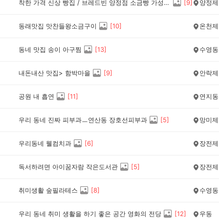
착한 가격 신상 빵집 / 브레드빈 양정점 소금빵 가성비 좋네요
[
9
]
양정제
동래맛집 맛찬들왕소금구이
[
10
]
온천제
동네 맛집 송이 아구찜
[
13
]
수영동
내돈내산 맛집> 함박마을
[
9
]
안락제
공원 내 흡연
[
11
]
연지동
우리 동네 진짜 피부과ㅡ연산동 장호선피부과
[
5
]
망미제
우리동네 웰컴치과
[
6
]
장전제
독서하려면 아이꿈자람 작은도서관
[
5
]
장전제
취미생활 숲필라테스
[
8
]
수영동
우리 동네 취미 생활을 하기 좋은 공간 영화의 전당
[
12
]
우동