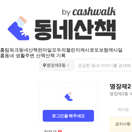
홈
팀워크
동네산책
런마일
모두의챌린지
캐시로또
보험
캐시딜
홈
동네 생활
주변 산책
산책 기록
명장제2동
명장제2
명장제2동
이
명
게시판
장
로그인을 해주세요
제
2
공지사항
동
전체글