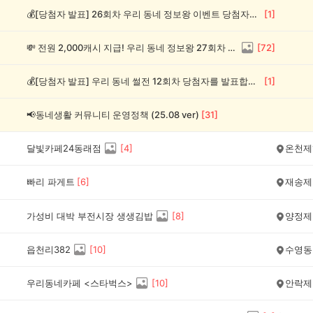
💰[당첨자 발표] 26회차 우리 동네 정보왕 이벤트 당첨자를 발표합니다!
[
1
]
💸 전원 2,000캐시 지급! 우리 동네 정보왕 27회차 (~8/10)
[
72
]
💰[당첨자 발표] 우리 동네 썰전 12회차 당첨자를 발표합니다!
[
1
]
📢동네생활 커뮤니티 운영정책 (25.08 ver)
[
31
]
달빛카페24동래점
[
4
]
온천제
빠리 파게트
[
6
]
재송제
가성비 대박 부전시장 생생김밥
[
8
]
양정제
읍천리382
[
10
]
수영동
우리동네카페 <스타벅스>
[
10
]
안락제