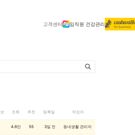
고객센터
임직원 건강관리
정보
조회
추천
등록일
작성자
4.6만
55
3일 전
동네생활 관리자