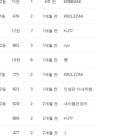
2동
1.1천
1
4주 전
KRBB4AK
1동
479
2
1개월 전
KR2LZZ4A
1.7천
7
1개월 전
HJ♡
2동
862
3
1개월 전
ryu
1.9천
8
1개월 전
🤓
1동
775
2
1개월 전
KR2LZZ4A
2동
822
3
1개월 전
인생은 마크처럼
2동
628
2
2개월 전
내이름은장어
888
2
2개월 전
HJ♡
477
2
2개월 전
;)