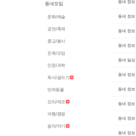
동네 정보
동네모임
동네 정보
문화/예술
공연/축제
동네 정보
종교/봉사
동네 정보
친목/모임
동네 일상
인문/과학
동네 정보
독서/글쓰기
동네 정보
반려동물
요리/제조
동네 정보
여행/캠핑
동네 정보
음악/악기
동네 정보