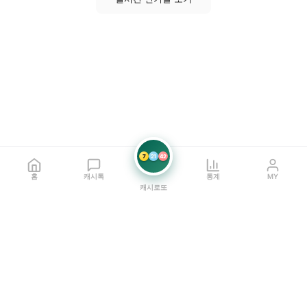
7
21
42
홈
캐시톡
통계
MY
캐시로또