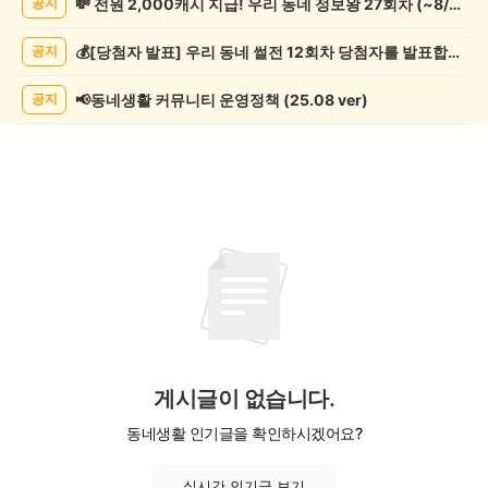
💸 전원 2,000캐시 지급! 우리 동네 정보왕 27회차 (~8/10)
공지
관
람
💰[당첨자 발표] 우리 동네 썰전 12회차 당첨자를 발표합니다!
공지
게
시
글
📢동네생활 커뮤니티 운영정책 (25.08 ver)
공지
목
록
게시글이 없습니다.
동네생활 인기글을 확인하시겠어요?
실시간 인기글 보기