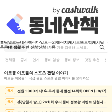
홈
팀워크
동네산책
런마일
모두의챌린지
캐시로또
보험
캐시딜
홈
동네 생활
주변 산책
산책 기록
이로동
전체글
공지
인기
동네 일상
동네 정보
맛집 추천
분실
이로동
이웃들의
스포츠 관람
이야기
이로동
이웃들이 직접 올린
스포츠 관람
이야기를 모아봐요
이
전원 1,000캐시! 🥳 우리 동네 썰전 14회차 OPEN (~8/17)
공지
로
동
스
💰[당첨자 발표] 26회차 우리 동네 정보왕 이벤트 당첨자를 발표합니다!
공지
포
츠