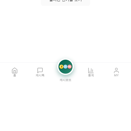
7
21
42
홈
캐시톡
통계
MY
캐시로또