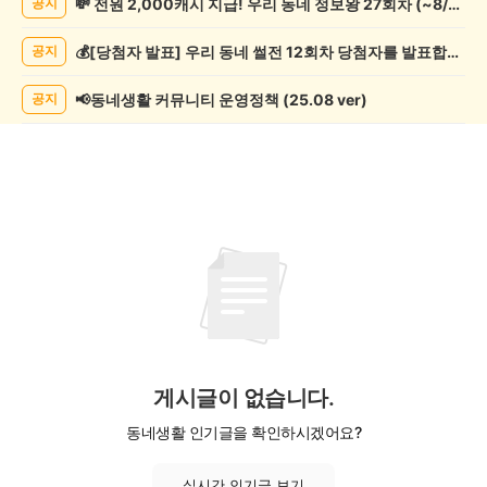
💸 전원 2,000캐시 지급! 우리 동네 정보왕 27회차 (~8/10)
공지
술
게
💰[당첨자 발표] 우리 동네 썰전 12회차 당첨자를 발표합니다!
공지
시
글
목
📢동네생활 커뮤니티 운영정책 (25.08 ver)
공지
록
게시글이 없습니다.
동네생활 인기글을 확인하시겠어요?
실시간 인기글 보기