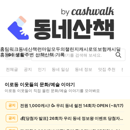
홈
팀워크
동네산책
런마일
모두의챌린지
캐시로또
보험
캐시딜
홈
동네 생활
주변 산책
산책 기록
이로동
전체글
공지
인기
동네 일상
동네 정보
맛집 추천
분실
이로동
이웃들의
문화/예술
이야기
이로동
이웃들이 직접 올린
문화/예술
이야기를 모아봐요
이
전원 1,000캐시! 🥳 우리 동네 썰전 14회차 OPEN (~8/17)
공지
로
동
문
💰[당첨자 발표] 26회차 우리 동네 정보왕 이벤트 당첨자를 발표합니다!
공지
화/
예