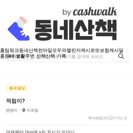
홈
팀워크
동네산책
런마일
모두의챌린지
캐시로또
보험
캐시딜
홈
동네 생활
주변 산책
산책 기록
이로동
동네 일상
적립이?
밴댕이
이로동
489
30
17
1년 전
어제부터 Gps에 x자 표시가 뜨더니