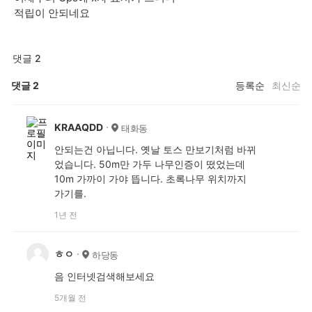
적립이 안되네요
댓글 2
댓글
2
등록순
최신순
KRAAQDD
태화동
안되는건 아닙니다. 옛날 토스 만보기처럼 바뀌
었습니다. 50m만 가두 나무인증이 떴었는데
10m 가까이 가야 뜹니다. 초록나무 위치까지
가기를.
1년 전
ㅎㅇ
하당동
음 인터넷검색해보세요
5개월 전