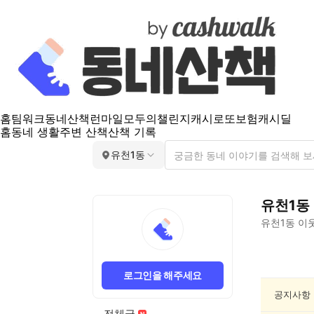
홈
팀워크
동네산책
런마일
모두의챌린지
캐시로또
보험
캐시딜
홈
동네 생활
주변 산책
산책 기록
유천1동
유천1동
유천1동
이웃
유
천
로그인을 해주세요
1
동
공지사항
요
전체글