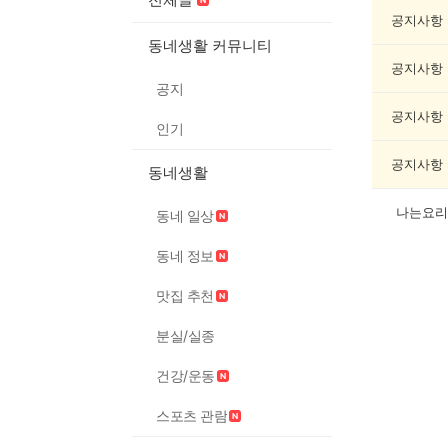
리/
제
공지사항
조
동네생활 커뮤니티
게
공지사항
시
공지
글
목
공지사항
인기
록
공지사항
동네생활
나는요리
동네 일상
동네 정보
맛집 추천
분실/실종
건강/운동
스포츠 관람