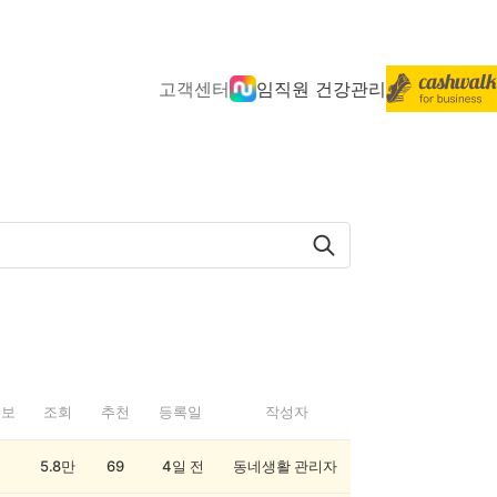
고객센터
임직원 건강관리
정보
조회
추천
등록일
작성자
5.8만
69
4일 전
동네생활 관리자