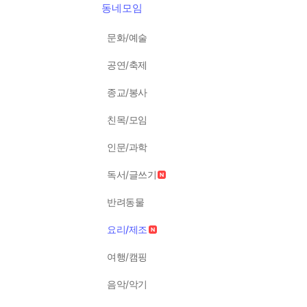
동네모임
문화/예술
공연/축제
종교/봉사
친목/모임
인문/과학
독서/글쓰기
반려동물
요리/제조
여행/캠핑
음악/악기